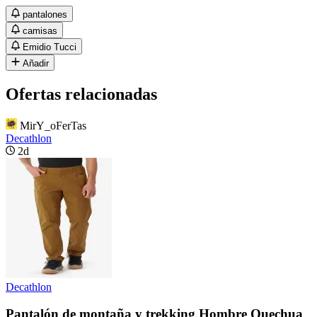
pantalones
camisas
Emidio Tucci
Añadir
Ofertas relacionadas
MirY_oFerTas
Decathlon
2d
Decathlon
Pantalón de montaña y trekking Hombre Quechua