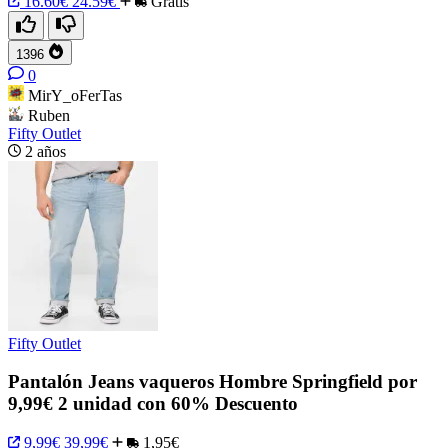
16.60€
24.59€
Gratis
1396
0
MirY_oFerTas
Ruben
Fifty Outlet
2 años
Fifty Outlet
Pantalón Jeans vaqueros Hombre Springfield por
9,99€ 2 unidad con 60% Descuento
9,99€
39,99€
1,95€