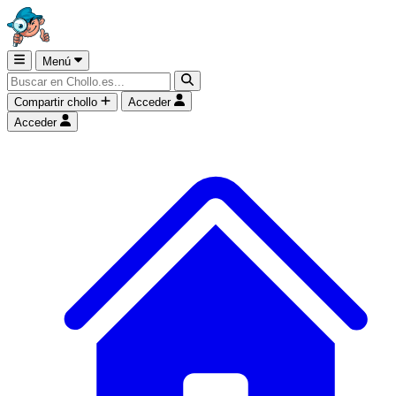
Menú
Compartir chollo
Acceder
Acceder