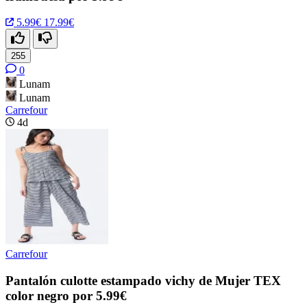
5.99€
17.99€
255
0
Lunam
Lunam
Carrefour
4d
Carrefour
Pantalón culotte estampado vichy de Mujer TEX
color negro por 5.99€