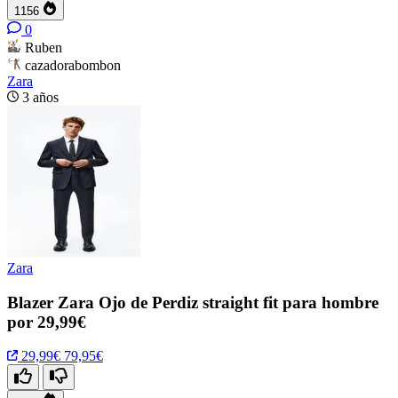
1156
0
Ruben
cazadorabombon
Zara
3 años
Zara
Blazer Zara Ojo de Perdiz straight fit para hombre
por 29,99€
29,99€
79,95€