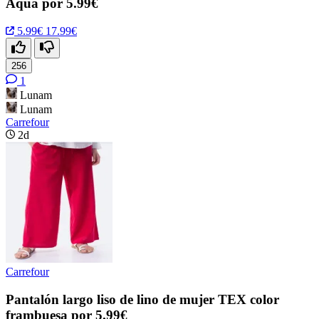
Aqua por 5.99€
5.99€
17.99€
256
1
Lunam
Lunam
Carrefour
2d
Carrefour
Pantalón largo liso de lino de mujer TEX color
frambuesa por 5.99€