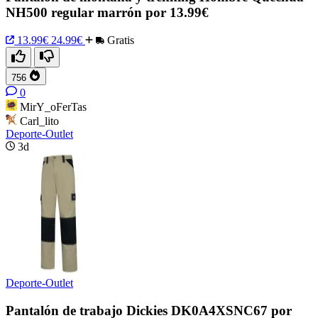
NH500 regular marrón por 13.99€
13.99€
24.99€
Gratis
756
0
MirY_oFerTas
Carl_lito
Deporte-Outlet
3d
Deporte-Outlet
Pantalón de trabajo Dickies DK0A4XSNC67 por