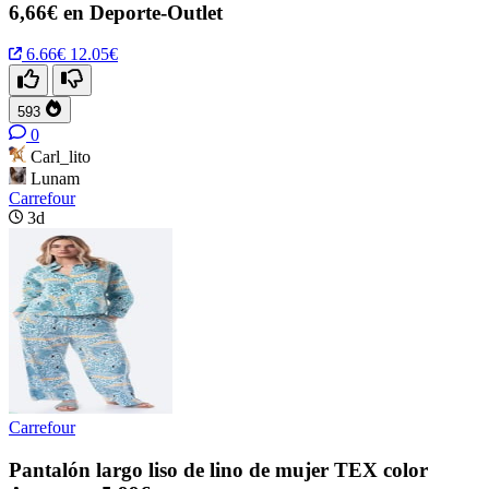
6,66€ en Deporte-Outlet
6.66€
12.05€
593
0
Carl_lito
Lunam
Carrefour
3d
Carrefour
Pantalón largo liso de lino de mujer TEX color