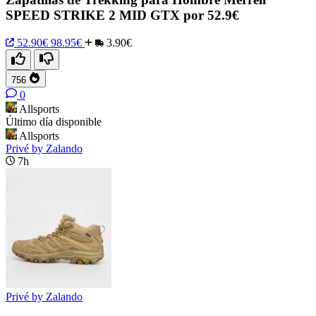
SPEED STRIKE 2 MID GTX por 52.9€
52.90€
98.95€
3.90€
756
0
Allsports
Último día disponible
Allsports
Privé by Zalando
7h
Privé by Zalando