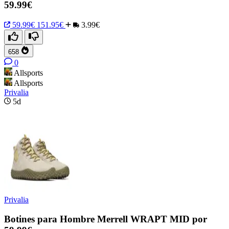
59.99€
59.99€
151.95€
3.99€
658
0
Allsports
Allsports
Privalia
5d
Privalia
Botines para Hombre Merrell WRAPT MID por