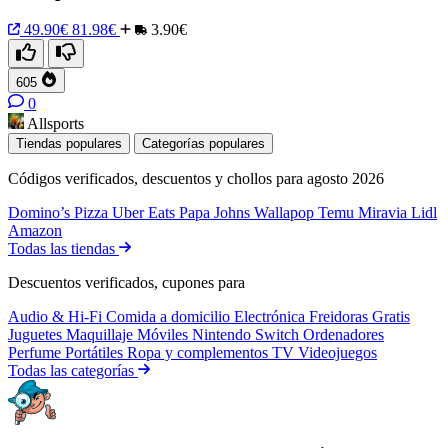
49.90€
81.98€
3.90€
605
0
Allsports
Tiendas populares
Categorías populares
Códigos verificados, descuentos y chollos para agosto 2026
Domino’s Pizza
Uber Eats
Papa Johns
Wallapop
Temu
Miravia
Lidl
Amazon
Todas las tiendas
Descuentos verificados, cupones para
Audio & Hi-Fi
Comida a domicilio
Electrónica
Freidoras
Gratis
Juguetes
Maquillaje
Móviles
Nintendo Switch
Ordenadores
Perfume
Portátiles
Ropa y complementos
TV
Videojuegos
Todas las categorías