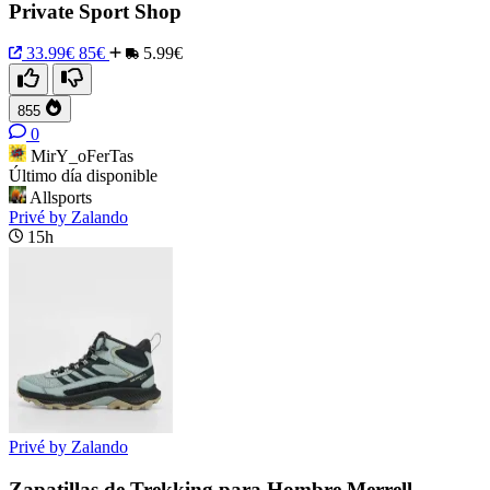
Private Sport Shop
33.99€
85€
5.99€
855
0
MirY_oFerTas
Último día disponible
Allsports
Privé by Zalando
15h
Privé by Zalando
Zapatillas de Trekking para Hombre Merrell