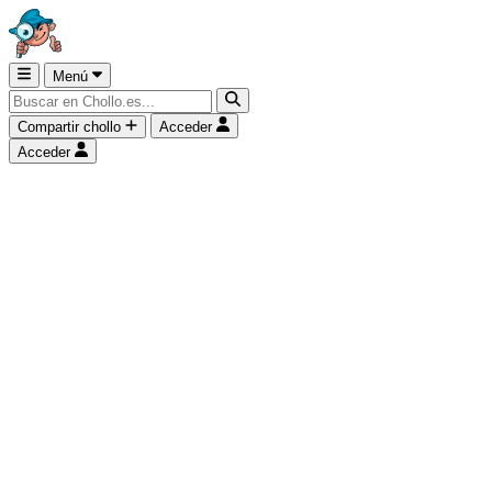
Menú
Compartir chollo
Acceder
Acceder