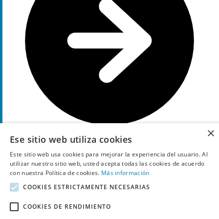
×
Ese sitio web utiliza cookies
Ir a la oferta
Este sitio web usa cookies para mejorar la experiencia del usuario. Al
57%
utilizar nuestro sitio web, usted acepta todas las cookies de acuerdo
Descuento
con nuestra Política de cookies.
Más información
código promocional
COOKIES ESTRICTAMENTE NECESARIAS
Flash Sale Quicksilver: 15% extra y hasta 50%
de
COOKIES DE RENDIMIENTO
descuento