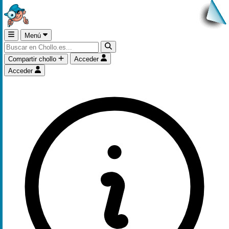
Menú
Compartir chollo
Acceder
Acceder