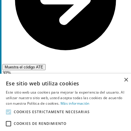
Muestra el código
ATE
30%
×
Descuento
Ese sitio web utiliza cookies
Código descuento
Este sitio web usa cookies para mejorar la experiencia del usuario. Al
Código descuento Raw Powders para un
30%
de
utilizar nuestro sitio web, usted acepta todas las cookies de acuerdo
ahorro en tus compras
con nuestra Política de cookies.
Más información
COOKIES ESTRICTAMENTE NECESARIAS
2
Utilizado
COOKIES DE RENDIMIENTO