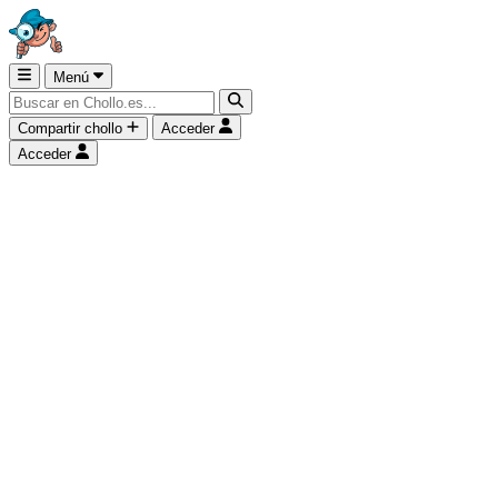
Menú
Compartir chollo
Acceder
Acceder