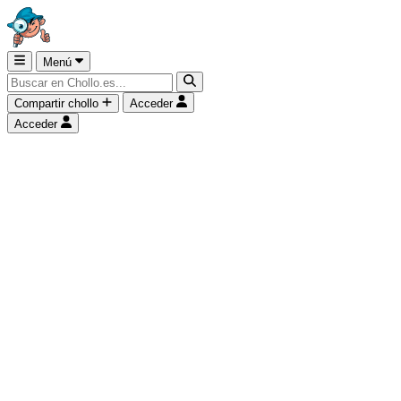
Menú
Compartir chollo
Acceder
Acceder