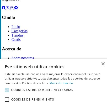
Chollo
Inicio
Categorías
Tiendas
Gratis
Acerca de
Sobre nosotros
×
Contacto
Ese sitio web utiliza cookies
Reglas de publicación
Este sitio web usa cookies para mejorar la experiencia del usuario. Al
Información legal
utilizar nuestro sitio web, usted acepta todas las cookies de acuerdo
con nuestra Política de cookies.
Más información
Privacidad
Declaración de cookies
COOKIES ESTRICTAMENTE NECESARIAS
Términos y condiciones
Descargo de Responsabilidad
COOKIES DE RENDIMIENTO
Aviso y eliminación