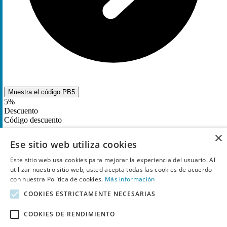
Muestra el código
PB5
5%
Descuento
Código descuento
×
Canjea código descuento para ahorrar
5%
en
Ese sitio web utiliza cookies
reservas en Sercotel Hotels
Este sitio web usa cookies para mejorar la experiencia del usuario. Al
utilizar nuestro sitio web, usted acepta todas las cookies de acuerdo
24
Utilizado
con nuestra Política de cookies.
Más información
COOKIES ESTRICTAMENTE NECESARIAS
COOKIES DE RENDIMIENTO