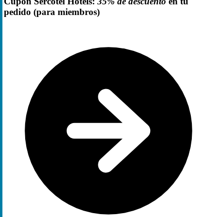
Cupón Sercotel Hotels:
35% de descuento
en tu
pedido (para miembros)