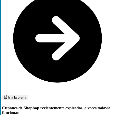
Ir a la oferta
Cupones de Shopbop recientemente expirados, a veces todavía
funcionan