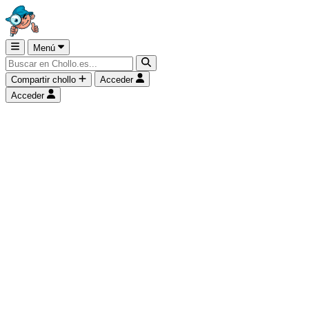
Menú
Compartir chollo
Acceder
Acceder