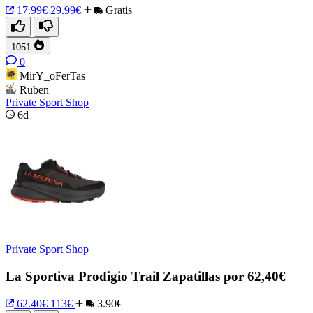
17.99€
29.99€
Gratis
1051
0
MirY_oFerTas
Ruben
Private Sport Shop
6d
Private Sport Shop
La Sportiva Prodigio Trail Zapatillas por 62,40€
62.40€
113€
3.90€