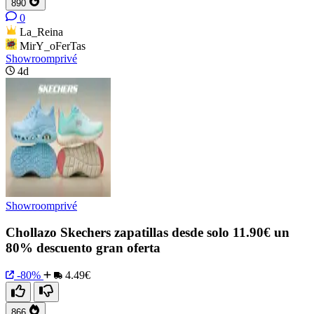
890
0
La_Reina
MirY_oFerTas
Showroomprivé
4d
Showroomprivé
Chollazo Skechers zapatillas desde solo 11.90€ un
80% descuento gran oferta
-80%
4.49€
866