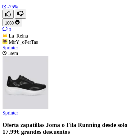
-75%
1060
0
La_Reina
MirY_oFerTas
Sprinter
1sem
Sprinter
Oferta zapatillas Joma o Fila Running desde solo
17.99€ grandes descuentos