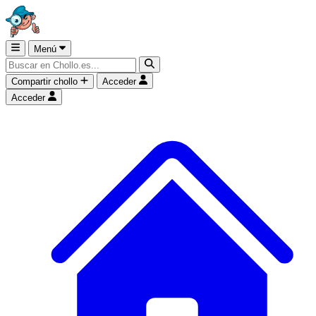
Menú
Compartir chollo
Acceder
Acceder