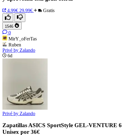
4.99€
29.99€
Gratis
1546
0
MirY_oFerTas
Ruben
Privé by Zalando
6d
Privé by Zalando
Zapatillas ASICS SportStyle GEL-VENTURE 6
Unisex por 36€