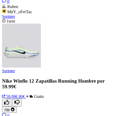
0
Ruben
MirY_oFerTas
Sprinter
1sem
Sprinter
Nike Winflo 12 Zapatillas Running Hombre por
59.99€
59.99€
80€
Gratis
799
0