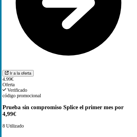
Ir a la oferta
4.99€
Oferta
Verificado
código promocional
Prueba sin compromiso Splice el primer mes por
4,99€
8
Utilizado