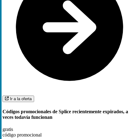
Ir a la oferta
Códigos promocionales de Splice recientemente expirados, a
veces todavía funcionan
gratis
código promocional