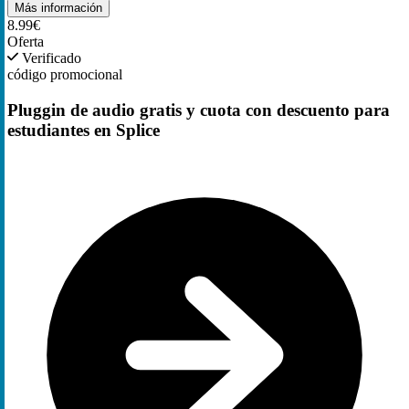
Más información
8.99€
Oferta
Verificado
código promocional
Pluggin de audio gratis y cuota con descuento para
estudiantes en Splice