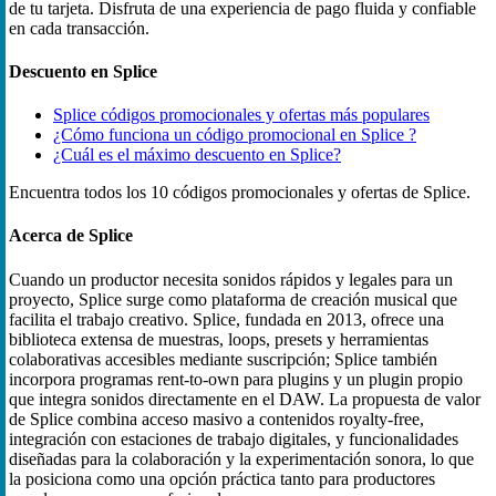
de tu tarjeta. Disfruta de una experiencia de pago fluida y confiable
en cada transacción.
Descuento en Splice
Splice códigos promocionales y ofertas más populares
¿Cómo funciona un código promocional en Splice ?
¿Cuál es el máximo descuento en Splice?
Encuentra todos los 10 códigos promocionales y ofertas de Splice.
Acerca de Splice
Cuando un productor necesita sonidos rápidos y legales para un
proyecto, Splice surge como plataforma de creación musical que
facilita el trabajo creativo. Splice, fundada en 2013, ofrece una
biblioteca extensa de muestras, loops, presets y herramientas
colaborativas accesibles mediante suscripción; Splice también
incorpora programas rent-to-own para plugins y un plugin propio
que integra sonidos directamente en el DAW. La propuesta de valor
de Splice combina acceso masivo a contenidos royalty-free,
integración con estaciones de trabajo digitales, y funcionalidades
diseñadas para la colaboración y la experimentación sonora, lo que
la posiciona como una opción práctica tanto para productores