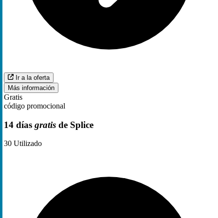
Ir a la oferta
Más información
Gratis
código promocional
14 días
gratis
de Splice
30
Utilizado