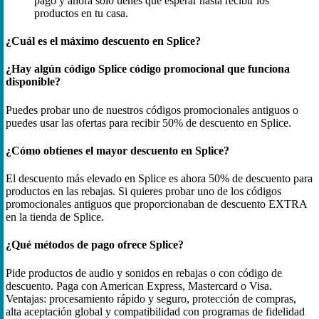
pago y ahora solo tienes que esperar hasta recibir los
productos en tu casa.
¿Cuál es el máximo descuento en Splice?
¿Hay algún código Splice código promocional que funciona
disponible?
Puedes probar uno de nuestros códigos promocionales antiguos o
puedes usar las ofertas para recibir 50% de descuento en Splice.
¿Cómo obtienes el mayor descuento en Splice?
El descuento más elevado en Splice es ahora 50% de descuento para
productos en las rebajas. Si quieres probar uno de los códigos
promocionales antiguos que proporcionaban de descuento EXTRA
en la tienda de Splice.
¿Qué métodos de pago ofrece Splice?
Pide productos de audio y sonidos en rebajas o con código de
descuento. Paga con American Express, Mastercard o Visa.
Ventajas: procesamiento rápido y seguro, protección de compras,
alta aceptación global y compatibilidad con programas de fidelidad