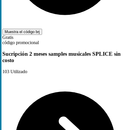
Muestra el código
brj
Gratis
código promocional
Sucripción 2 meses samples musicales SPLICE sin
costo
103
Utilizado