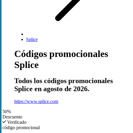
Splice
Códigos promocionales
Splice
Todos los códigos promocionales
Splice en agosto de 2026.
https://www.splice.com
50%
Descuento
Verificado
código promocional