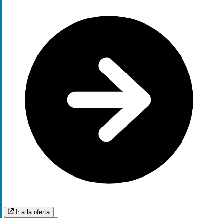
Ir a la oferta