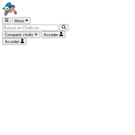
Menú
Compartir chollo
Acceder
Acceder