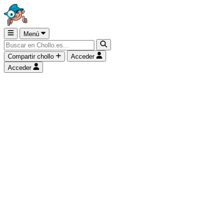
Menú
Compartir chollo
Acceder
Acceder