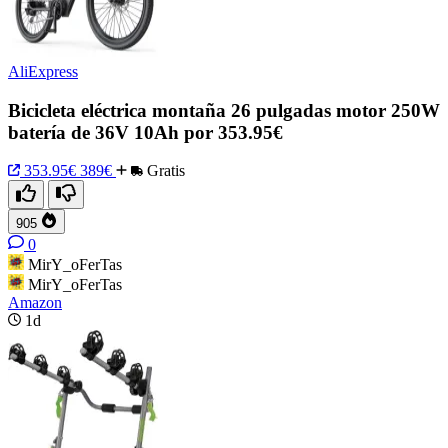
AliExpress
Bicicleta eléctrica montaña 26 pulgadas motor 250W
batería de 36V 10Ah por 353.95€
353.95€
389€
Gratis
905
0
MirY_oFerTas
MirY_oFerTas
Amazon
1d