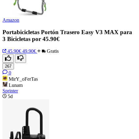
Amazon
Portabicicletas Portón Trasero Easy V3 MAX para
3 Bicicletas por 45.90€
45.90€
49.90€
Gratis
267
0
MirY_oFerTas
Lunam
Sprinter
5d