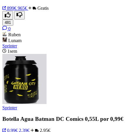
899€
965€
Gratis
481
0
Ruben
Lunam
Sprinter
1sem
Sprinter
Botella Agua Batman DC Comics 0,55L por 0,99€
0.99€
2.39€
2.95€