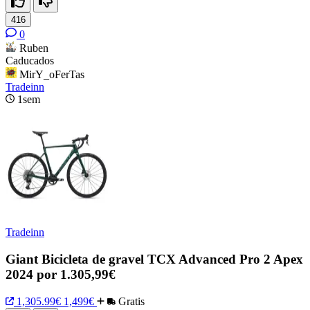
416
0
Ruben
Caducados
MirY_oFerTas
Tradeinn
1sem
Tradeinn
Giant Bicicleta de gravel TCX Advanced Pro 2 Apex
2024 por 1.305,99€
1,305.99€
1,499€
Gratis