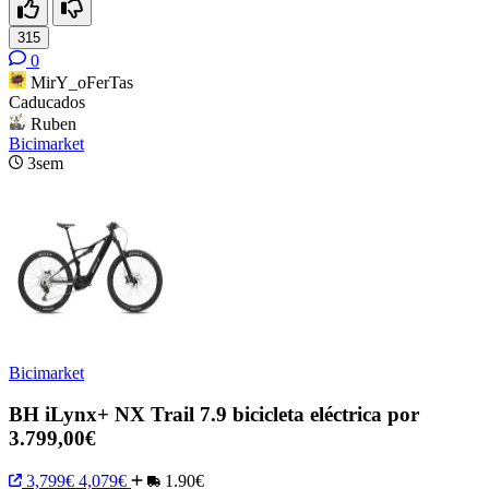
315
0
MirY_oFerTas
Caducados
Ruben
Bicimarket
3sem
Bicimarket
BH iLynx+ NX Trail 7.9 bicicleta eléctrica por
3.799,00€
3,799€
4,079€
1.90€