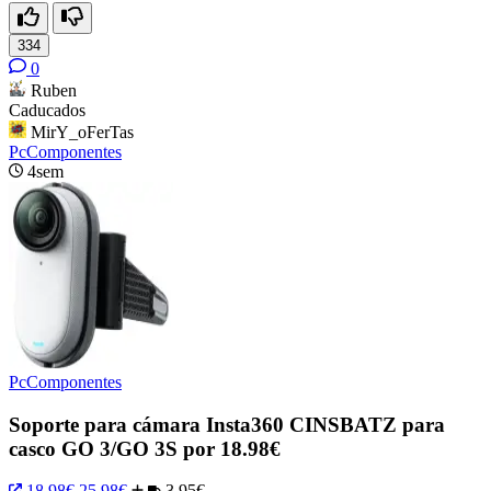
334
0
Ruben
Caducados
MirY_oFerTas
PcComponentes
4sem
PcComponentes
Soporte para cámara Insta360 CINSBATZ para
casco GO 3/GO 3S por 18.98€
18.98€
25.98€
3.95€