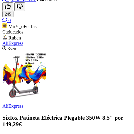
245
0
MirY_oFerTas
Caducados
Ruben
AliExpress
3sem
AliExpress
Sixfox Patineta Eléctrica Plegable 350W 8.5" por
149,29€