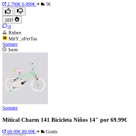
2,799€
6,999€
5€
1037
0
Ruben
MirY_oFerTas
Sprinter
3sem
Sprinter
Mítical Charm 141 Bicicleta Niños 14" por 69.99€
69.99€
89.99€
Gratis