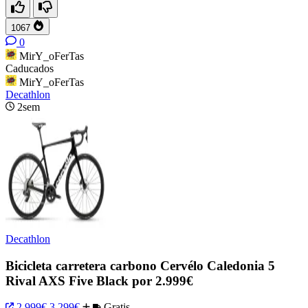
1067
0
MirY_oFerTas
Caducados
MirY_oFerTas
Decathlon
2sem
Decathlon
Bicicleta carretera carbono Cervélo Caledonia 5
Rival AXS Five Black por 2.999€
2,999€
3,299€
Gratis