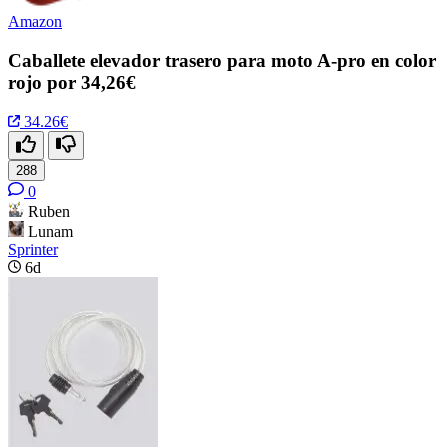
Amazon
Caballete elevador trasero para moto A-pro en color
rojo por 34,26€
34.26€
288
0
Ruben
Lunam
Sprinter
6d