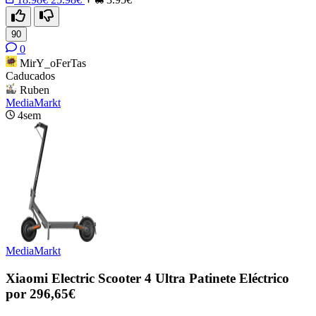
90
0
MirY_oFerTas
Caducados
Ruben
MediaMarkt
4sem
MediaMarkt
Xiaomi Electric Scooter 4 Ultra Patinete Eléctrico
por 296,65€