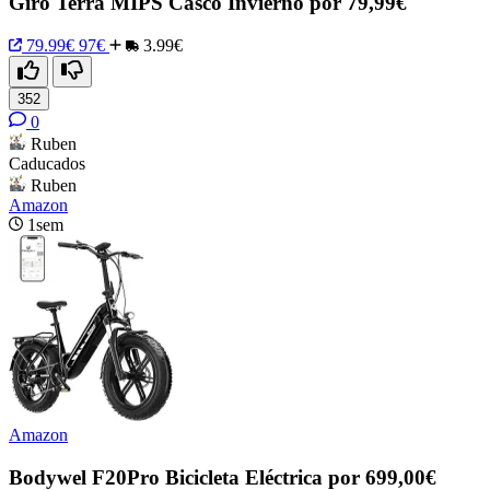
Giro Terra MIPS Casco Invierno por 79,99€
79.99€
97€
3.99€
352
0
Ruben
Caducados
Ruben
Amazon
1sem
Amazon
Bodywel F20Pro Bicicleta Eléctrica por 699,00€