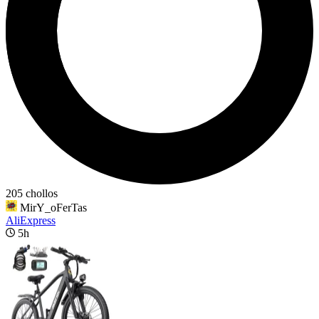
205 chollos
MirY_oFerTas
AliExpress
5h