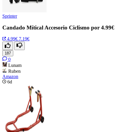
Sprinter
Candado Mítical Accesorio Ciclismo por 4.99€
4.99€
7.19€
187
0
Lunam
Ruben
Amazon
6d