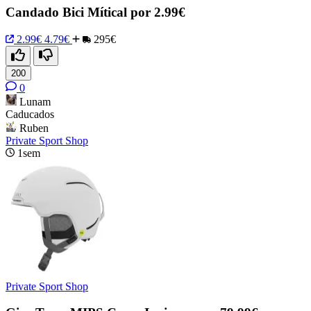
Candado Bici Mítical por 2.99€
2.99€
4.79€
295€
200
0
Lunam
Caducados
Ruben
Private Sport Shop
1sem
Private Sport Shop