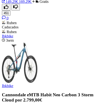
149.29€
169.29€
Gratis
451
0
Ruben
Caducados
Ruben
Ibkbike
3sem
Ibkbike
Cannondale eMTB Habit Neo Carbon 3 Storm
Cloud por 2.799,00€