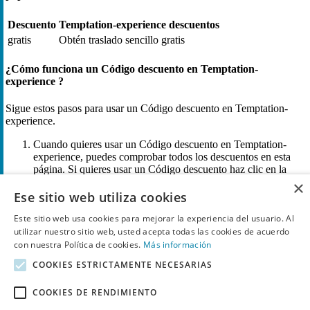
Descuento
Temptation-experience descuentos
gratis
Obtén traslado sencillo gratis
¿Cómo funciona un Código descuento en Temptation-
experience ?
Sigue estos pasos para usar un Código descuento en Temptation-
experience.
Cuando quieres usar un Código descuento en Temptation-
experience, puedes comprobar todos los descuentos en esta
página. Si quieres usar un Código descuento haz clic en la
opción “Muestra el código” o “Ir a la oferta”, para copiar el
×
cupón.
Ese sitio web utiliza cookies
Entra en la página web de Temptation-experience y añade tus
Este sitio web usa cookies para mejorar la experiencia del usuario. Al
productos en el carrito de la compra. Cuando estés listo para
utilizar nuestro sitio web, usted acepta todas las cookies de acuerdo
hacer el pedido, copia el Código descuento que quieres usar
con nuestra Política de cookies.
Más información
(si has pulsado en una oferta, no tendrás que copiar ningún
COOKIES ESTRICTAMENTE NECESARIAS
código).
Cuando hayas hecho esto, acude a la página de pago y busca
COOKIES DE RENDIMIENTO
el campo de “Código de descuento”, “Cupón de descuento” o