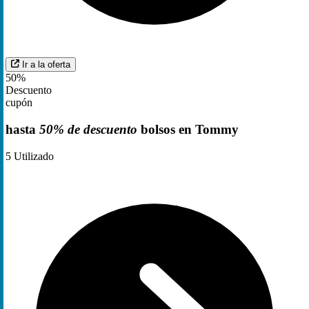
Ir a la oferta
50%
Descuento
cupón
hasta
50% de descuento
bolsos en Tommy
5
Utilizado