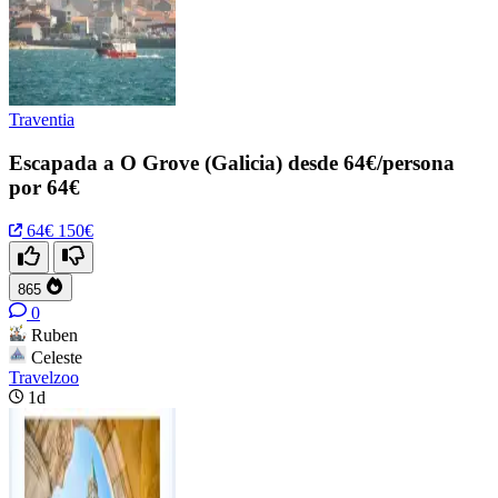
Traventia
Escapada a O Grove (Galicia) desde 64€/persona
por 64€
64€
150€
865
0
Ruben
Celeste
Travelzoo
1d