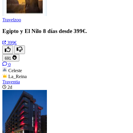
Travelzoo
Egipto y El Nilo 8 días desde 399€.
399€
691
0
Celeste
La_Reina
Traventia
2d