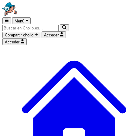
Menú
Compartir chollo
Acceder
Acceder