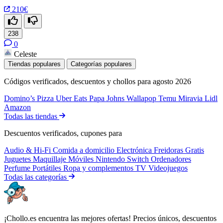
210€
238
0
Celeste
Tiendas populares
Categorías populares
Códigos verificados, descuentos y chollos para agosto 2026
Domino’s Pizza
Uber Eats
Papa Johns
Wallapop
Temu
Miravia
Lidl
Amazon
Todas las tiendas
Descuentos verificados, cupones para
Audio & Hi-Fi
Comida a domicilio
Electrónica
Freidoras
Gratis
Juguetes
Maquillaje
Móviles
Nintendo Switch
Ordenadores
Perfume
Portátiles
Ropa y complementos
TV
Videojuegos
Todas las categorías
¡Chollo.es encuentra las mejores ofertas! Precios únicos, descuentos