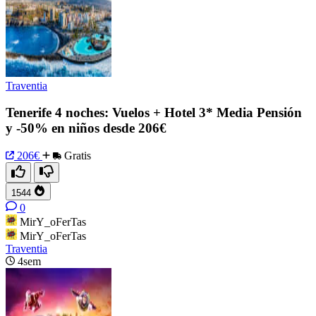
Traventia
Tenerife 4 noches: Vuelos + Hotel 3* Media Pensión
y -50% en niños desde 206€
206€
Gratis
1544
0
MirY_oFerTas
MirY_oFerTas
Traventia
4sem