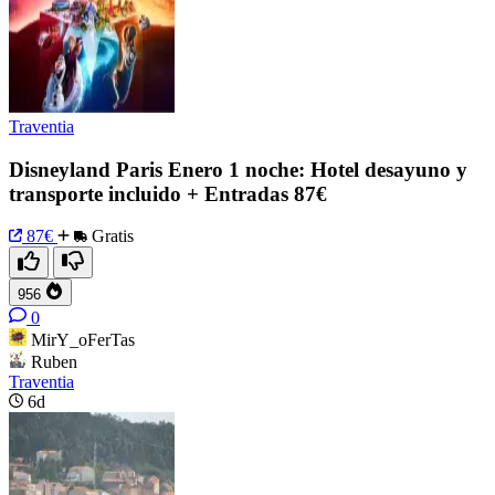
Traventia
Disneyland Paris Enero 1 noche: Hotel desayuno y
transporte incluido + Entradas 87€
87€
Gratis
956
0
MirY_oFerTas
Ruben
Traventia
6d