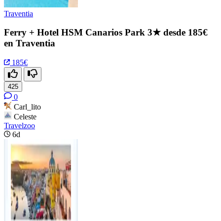
Traventia
Ferry + Hotel HSM Canarios Park 3★ desde 185€
en Traventia
185€
425
0
Carl_lito
Celeste
Travelzoo
6d