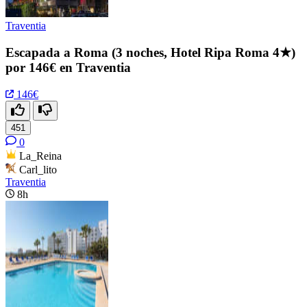
Traventia
Escapada a Roma (3 noches, Hotel Ripa Roma 4★)
por 146€ en Traventia
146€
451
0
La_Reina
Carl_lito
Traventia
8h