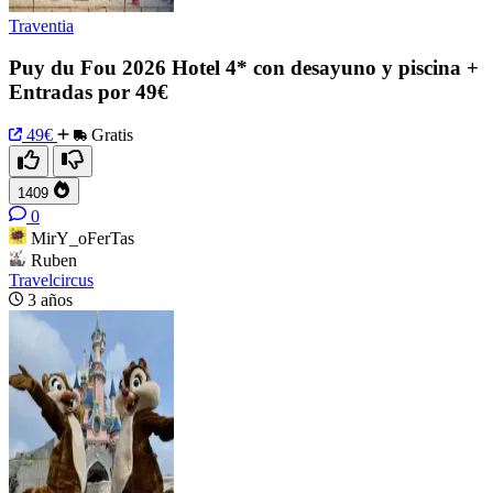
Traventia
Puy du Fou 2026 Hotel 4* con desayuno y piscina +
Entradas por 49€
49€
Gratis
1409
0
MirY_oFerTas
Ruben
Travelcircus
3 años