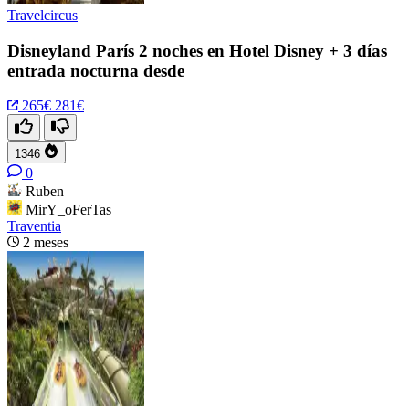
Travelcircus
Disneyland París 2 noches en Hotel Disney + 3 días
entrada nocturna desde
265€
281€
1346
0
Ruben
MirY_oFerTas
Traventia
2 meses