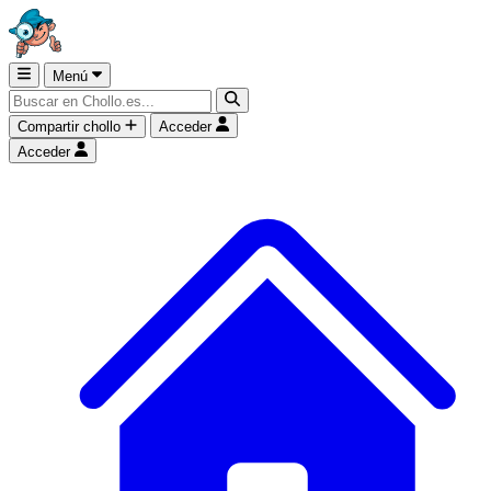
Menú
Compartir chollo
Acceder
Acceder