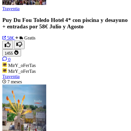
Traventia
Puy Du Fou Toledo Hotel 4* con piscina y desayuno
+ entradas por 58€ Julio y Agosto
58€
Gratis
1455
0
MirY_oFerTas
MirY_oFerTas
Traventia
7 meses