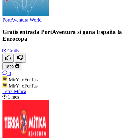
PortAventura World
Gratis entrada PortAventura si gana España la
Eurocopa
Gratis
1829
0
MirY_oFerTas
MirY_oFerTas
Terra Mítica
1 mes