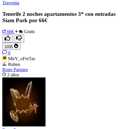
Traventia
Tenerife 2 noches apartamentos 3* con entradas
Siam Park por 66€
66€
Gratis
1035
0
MirY_oFerTas
Ruben
Bono Parques
2 años