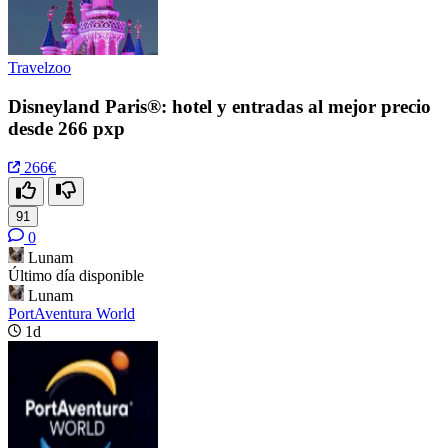
Travelzoo
Disneyland Paris®: hotel y entradas al mejor precio
desde 266 pxp
266€
91
0
Lunam
Último día disponible
Lunam
PortAventura World
1d