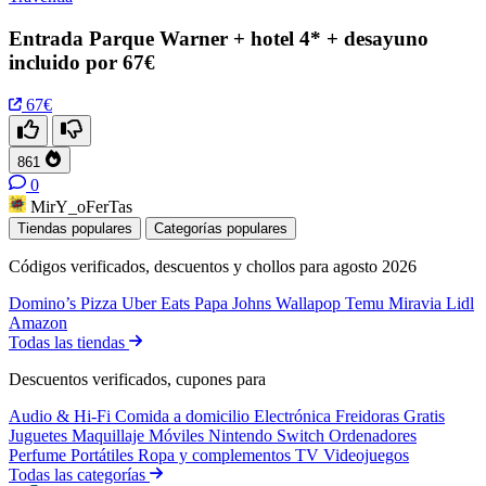
Entrada Parque Warner + hotel 4* + desayuno
incluido por 67€
67€
861
0
MirY_oFerTas
Tiendas populares
Categorías populares
Códigos verificados, descuentos y chollos para agosto 2026
Domino’s Pizza
Uber Eats
Papa Johns
Wallapop
Temu
Miravia
Lidl
Amazon
Todas las tiendas
Descuentos verificados, cupones para
Audio & Hi-Fi
Comida a domicilio
Electrónica
Freidoras
Gratis
Juguetes
Maquillaje
Móviles
Nintendo Switch
Ordenadores
Perfume
Portátiles
Ropa y complementos
TV
Videojuegos
Todas las categorías