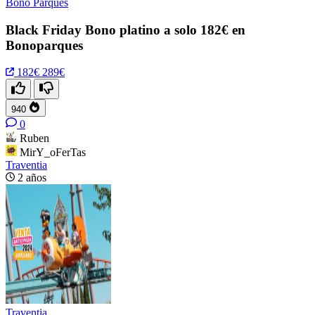
Bono Parques
Black Friday Bono platino a solo 182€ en
Bonoparques
182€
289€
940
0
Ruben
MirY_oFerTas
Traventia
2 años
Traventia