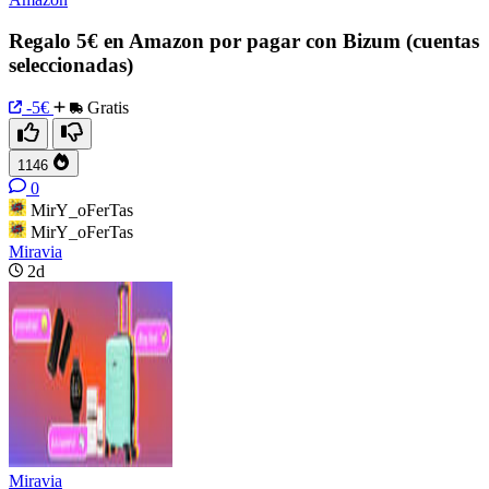
Regalo 5€ en Amazon por pagar con Bizum (cuentas
seleccionadas)
-5€
Gratis
1146
0
MirY_oFerTas
MirY_oFerTas
Miravia
2d
Miravia