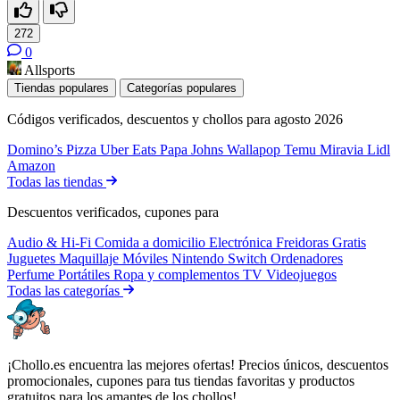
272
0
Allsports
Tiendas populares
Categorías populares
Códigos verificados, descuentos y chollos para agosto 2026
Domino’s Pizza
Uber Eats
Papa Johns
Wallapop
Temu
Miravia
Lidl
Amazon
Todas las tiendas
Descuentos verificados, cupones para
Audio & Hi-Fi
Comida a domicilio
Electrónica
Freidoras
Gratis
Juguetes
Maquillaje
Móviles
Nintendo Switch
Ordenadores
Perfume
Portátiles
Ropa y complementos
TV
Videojuegos
Todas las categorías
¡Chollo.es encuentra las mejores ofertas! Precios únicos, descuentos
promocionales, cupones para tus tiendas favoritas y productos
gratuitos para los amantes de los chollos!