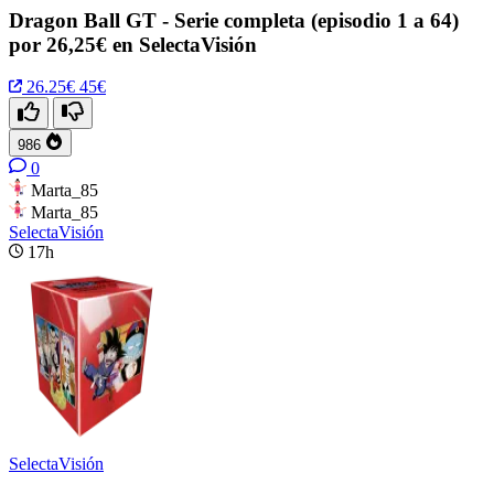
Dragon Ball GT - Serie completa (episodio 1 a 64)
por 26,25€ en SelectaVisión
26.25€
45€
986
0
Marta_85
Marta_85
SelectaVisión
17h
SelectaVisión