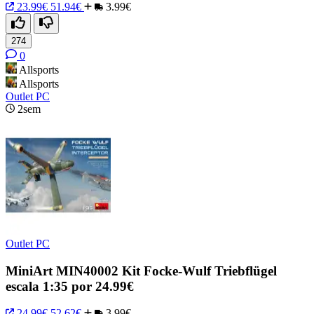
23.99€
51.94€
3.99€
274
0
Allsports
Allsports
Outlet PC
2sem
Outlet PC
MiniArt MIN40002 Kit Focke-Wulf Triebflügel
escala 1:35 por 24.99€
24.99€
52.62€
3.99€