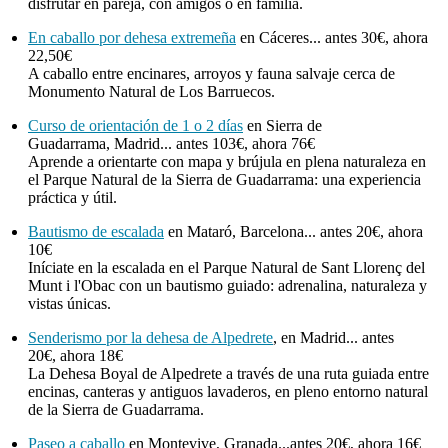
disfrutar en pareja, con amigos o en familia.
En caballo por dehesa extremeña
en Cáceres... antes 30€, ahora
22,50€
A caballo entre encinares, arroyos y fauna salvaje cerca de
Monumento Natural de Los Barruecos.
Curso de orientación de 1 o 2 días
en Sierra de
Guadarrama, Madrid... antes 103€, ahora 76€
Aprende a orientarte con mapa y brújula en plena naturaleza en
el Parque Natural de la Sierra de Guadarrama: una experiencia
práctica y útil.
Bautismo de escalada
en Mataró, Barcelona... antes 20€, ahora
10€
Iníciate en la escalada en el Parque Natural de Sant Llorenç del
Munt i l'Obac con un bautismo guiado: adrenalina, naturaleza y
vistas únicas.
Senderismo por la dehesa de Alpedrete
, en Madrid... antes
20€, ahora 18€
La Dehesa Boyal de Alpedrete a través de una ruta guiada entre
encinas, canteras y antiguos lavaderos, en pleno entorno natural
de la Sierra de Guadarrama.
Paseo a caballo
en Montevive, Granada...antes 20€, ahora 16€