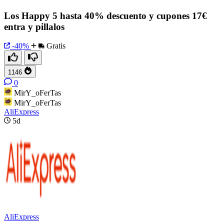
Los Happy 5 hasta 40% descuento y cupones 17€
entra y pillalos
-40%
Gratis
1146
0
MirY_oFerTas
MirY_oFerTas
AliExpress
5d
AliExpress