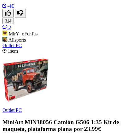
-4€
314
2
MirY_oFerTas
Allsports
Outlet PC
1sem
Outlet PC
MiniArt MIN38056 Camión G506 1:35 Kit de
maqueta, plataforma plana por 23.99€