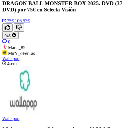
DRAGON BALL MONSTER BOX 2025. DVD (37
DVD) por 75€ en Selecta Visión
75€
106.53€
946
0
Marta_85
MirY_oFerTas
Wallapop
4sem
Wallapop