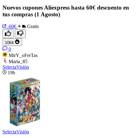
Nuevos cupones Aliexpress hasta 60€ descuento en
tus compras (1 Agosto)
-60€
Gratis
1064
0
MirY_oFerTas
Marta_85
SelectaVisión
19h
SelectaVisión