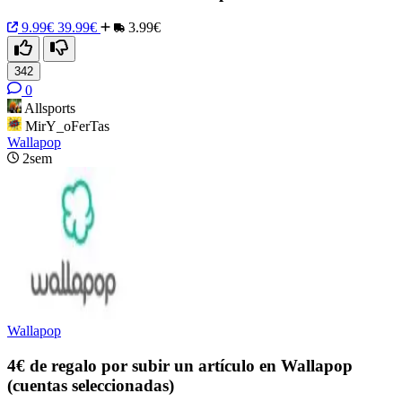
9.99€
39.99€
3.99€
342
0
Allsports
MirY_oFerTas
Wallapop
2sem
Wallapop
4€ de regalo por subir un artículo en Wallapop
(cuentas seleccionadas)