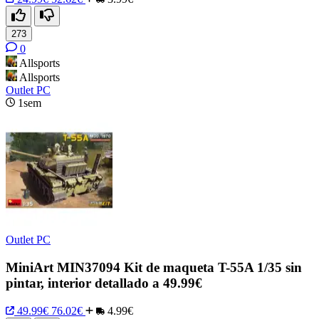
273
0
Allsports
Allsports
Outlet PC
1sem
Outlet PC
MiniArt MIN37094 Kit de maqueta T-55A 1/35 sin
pintar, interior detallado a 49.99€
49.99€
76.02€
4.99€