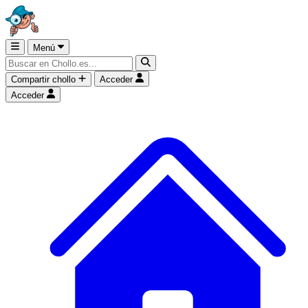
Menú
Compartir chollo
Acceder
Acceder