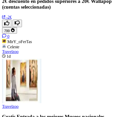
2€ descuento en pedidos superiores a 20€ Wallapop
(cuentas seleccionadas)
-2€
799
0
MirY_oFerTas
Celeste
Travelzoo
1d
Travelzoo
Gratis Entrada a los mejores Museos nacionales.