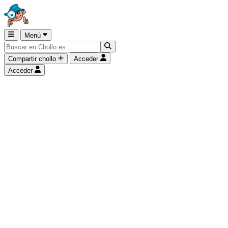
Menú
Compartir chollo
Acceder
Acceder