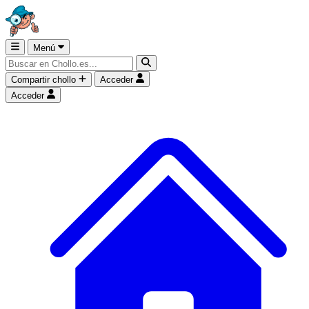
Menú
Compartir chollo
Acceder
Acceder