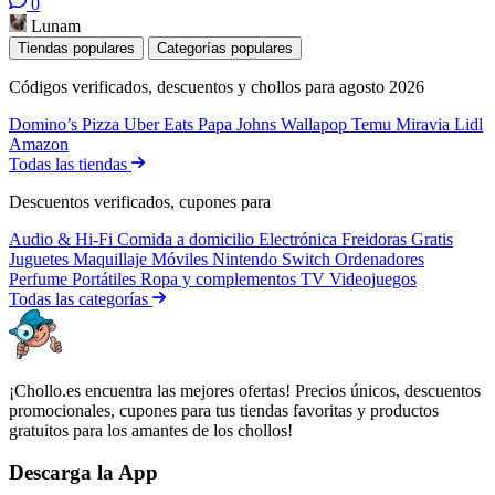
0
Lunam
Tiendas populares
Categorías populares
Códigos verificados, descuentos y chollos para agosto 2026
Domino’s Pizza
Uber Eats
Papa Johns
Wallapop
Temu
Miravia
Lidl
Amazon
Todas las tiendas
Descuentos verificados, cupones para
Audio & Hi-Fi
Comida a domicilio
Electrónica
Freidoras
Gratis
Juguetes
Maquillaje
Móviles
Nintendo Switch
Ordenadores
Perfume
Portátiles
Ropa y complementos
TV
Videojuegos
Todas las categorías
¡Chollo.es encuentra las mejores ofertas! Precios únicos, descuentos
promocionales, cupones para tus tiendas favoritas y productos
gratuitos para los amantes de los chollos!
Descarga la App