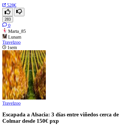
528€
283
0
Marta_85
Lunam
Travelzoo
1sem
Travelzoo
Escapada a Alsacia: 3 días entre viñedos cerca de
Colmar desde 150€ pxp