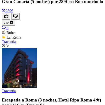
Gran Canaria (5 noches) por 289€ en Buscounchollo
289€
712
0
Ruben
La_Reina
Traventia
3d
Traventia
Escapada a Roma (3 noches, Hotel Ripa Roma 4★)