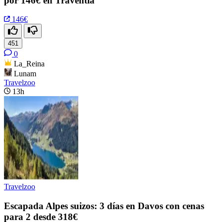
por 146€ en Traventia
146€
451
0
La_Reina
Lunam
Travelzoo
13h
Travelzoo
Escapada Alpes suizos: 3 días en Davos con cenas
para 2 desde 318€