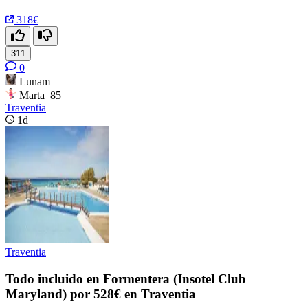
318€
311
0
Lunam
Marta_85
Traventia
1d
Traventia
Todo incluido en Formentera (Insotel Club
Maryland) por 528€ en Traventia