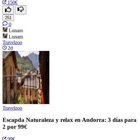
150€
251
0
Lunam
Lunam
Travelzoo
2d
Travelzoo
Escapda Naturaleza y relax en Andorra: 3 días para
2 por 99€
99€