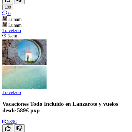
188
0
Lunam
Lunam
Travelzoo
3sem
Travelzoo
Vacaciones Todo Incluido en Lanzarote y vuelos
desde 589€ pxp
589€