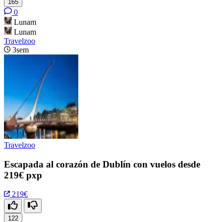
165
0
Lunam
Lunam
Travelzoo
3sem
Travelzoo
Escapada al corazón de Dublín con vuelos desde
219€ pxp
219€
122