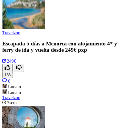
Travelzoo
Escapada 5 días a Menorca con alojamiento 4* y
ferry de ida y vuelta desde 249€ pxp
249€
188
0
Lunam
Lunam
Travelzoo
3sem