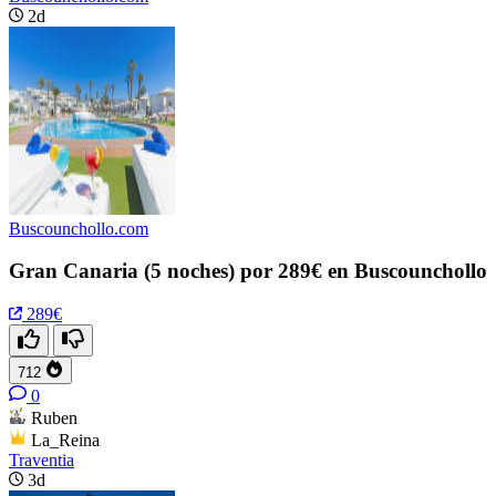
2d
Buscounchollo.com
Gran Canaria (5 noches) por 289€ en Buscounchollo
289€
712
0
Ruben
La_Reina
Traventia
3d