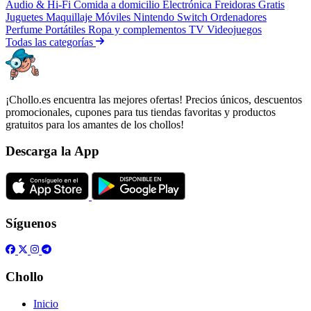
Audio & Hi-Fi
Comida a domicilio
Electrónica
Freidoras
Gratis
Juguetes
Maquillaje
Móviles
Nintendo Switch
Ordenadores
Perfume
Portátiles
Ropa y complementos
TV
Videojuegos
Todas las categorías
¡Chollo.es encuentra las mejores ofertas! Precios únicos, descuentos
promocionales, cupones para tus tiendas favoritas y productos
gratuitos para los amantes de los chollos!
Descarga la App
Síguenos
Chollo
Inicio