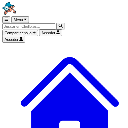
Menú
Compartir chollo
Acceder
Acceder