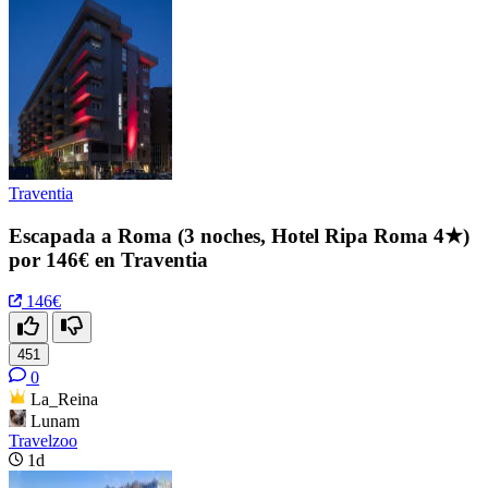
Traventia
Escapada a Roma (3 noches, Hotel Ripa Roma 4★)
por 146€ en Traventia
146€
451
0
La_Reina
Lunam
Travelzoo
1d