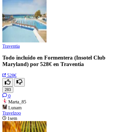
Traventia
Todo incluido en Formentera (Insotel Club
Maryland) por 528€ en Traventia
528€
283
0
Marta_85
Lunam
Travelzoo
1sem