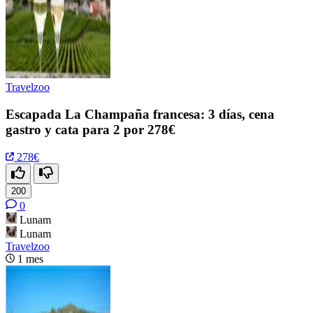
Travelzoo
Escapada La Champaña francesa: 3 días, cena
gastro y cata para 2 por 278€
278€
200
0
Lunam
Lunam
Travelzoo
1 mes