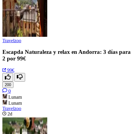
Travelzoo
Escapda Naturaleza y relax en Andorra: 3 días para
2 por 99€
99€
200
0
Lunam
Lunam
Travelzoo
2d