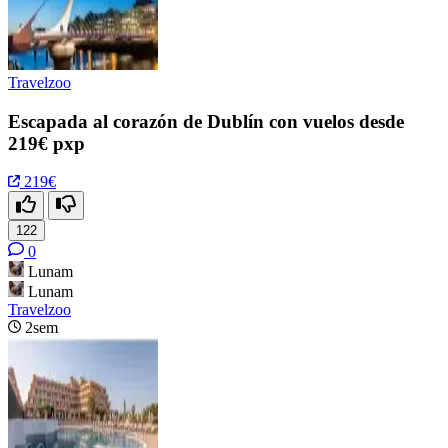
Travelzoo
Escapada al corazón de Dublín con vuelos desde
219€ pxp
219€
122
0
Lunam
Lunam
Travelzoo
2sem