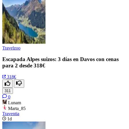
Travelzoo
Escapada Alpes suizos: 3 días en Davos con cenas
para 2 desde 318€
318€
311
0
Lunam
Marta_85
Traventia
1d