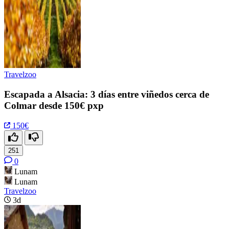
Travelzoo
Escapada a Alsacia: 3 días entre viñedos cerca de
Colmar desde 150€ pxp
150€
251
0
Lunam
Lunam
Travelzoo
3d