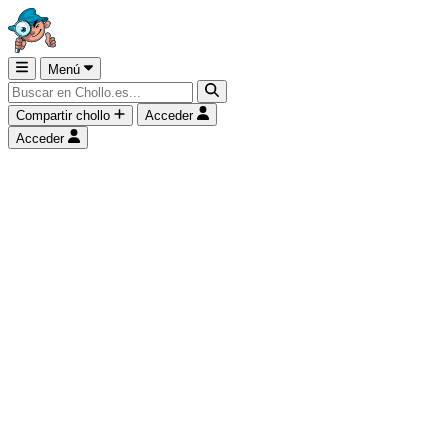
Menú
Compartir chollo
Acceder
Acceder