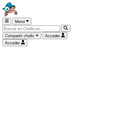
Menú
Compartir chollo
Acceder
Acceder