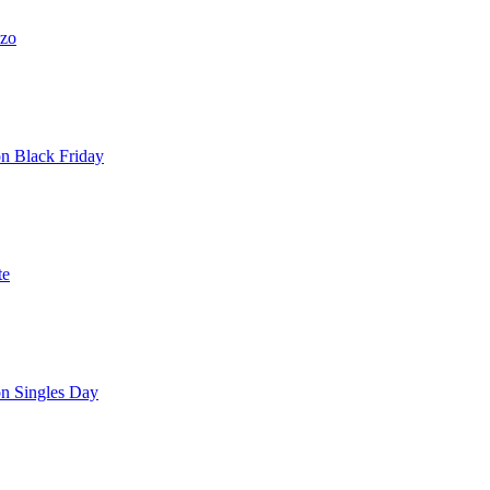
azo
on Black Friday
te
on Singles Day