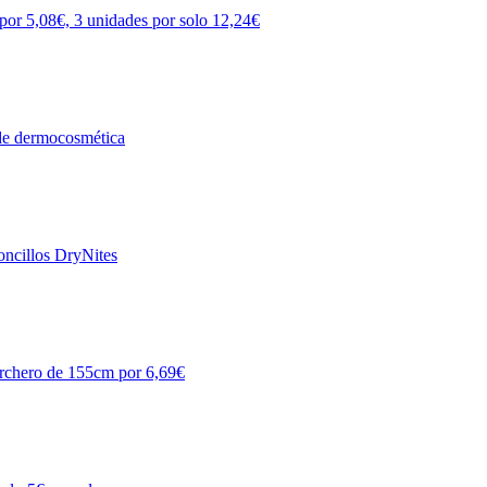
por 5,08€, 3 unidades por solo 12,24€
 de dermocosmética
oncillos DryNites
perchero de 155cm por 6,69€