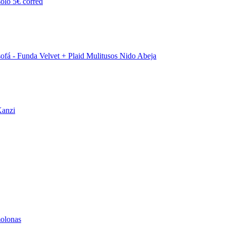
solo 5€ corred
 sofá - Funda Velvet + Plaid Mulitusos Nido Abeja
Kanzi
molonas