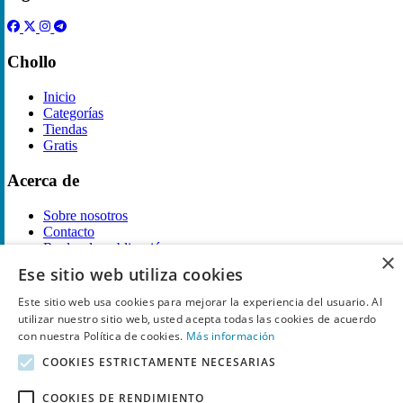
Chollo
Inicio
Categorías
Tiendas
Gratis
Acerca de
Sobre nosotros
Contacto
Reglas de publicación
×
Ese sitio web utiliza cookies
Información legal
Este sitio web usa cookies para mejorar la experiencia del usuario. Al
Privacidad
utilizar nuestro sitio web, usted acepta todas las cookies de acuerdo
Declaración de cookies
con nuestra Política de cookies.
Más información
Términos y condiciones
COOKIES ESTRICTAMENTE NECESARIAS
Descargo de Responsabilidad
Aviso y eliminación
COOKIES DE RENDIMIENTO