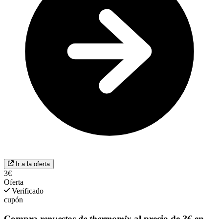
Ir a la oferta
3€
Oferta
Verificado
cupón
Compra
repuestos de thermomix
al precio de
3€
en