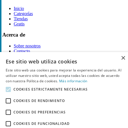
Inicio
Categorías
Tiendas
Gratis
Acerca de
Sobre nosotros
Contacto
×
Reglas de publicación
Ese sitio web utiliza cookies
Información legal
Este sitio web usa cookies para mejorar la experiencia del usuario. Al
utilizar nuestro sitio web, usted acepta todas las cookies de acuerdo
Privacidad
con nuestra Política de cookies.
Más información
Declaración de cookies
Términos y condiciones
COOKIES ESTRICTAMENTE NECESARIAS
Descargo de Responsabilidad
Aviso y eliminación
COOKIES DE RENDIMIENTO
Derechos de autor ©
Chollo
2026. Todos los derechos quedan
COOKIES DE PREFERENCIAS
reservados.
COOKIES DE FUNCIONALIDAD