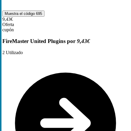
Muestra el código
695
9,43€
Oferta
cupón
FireMaster United Plugins por
9,43€
2
Utilizado