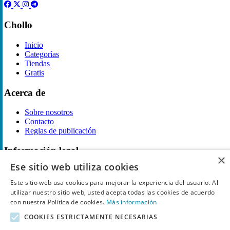
Chollo
Inicio
Categorías
Tiendas
Gratis
Acerca de
Sobre nosotros
Contacto
Reglas de publicación
Información legal
×
Ese sitio web utiliza cookies
Privacidad
Declaración de cookies
Este sitio web usa cookies para mejorar la experiencia del usuario. Al
Términos y condiciones
utilizar nuestro sitio web, usted acepta todas las cookies de acuerdo
Descargo de Responsabilidad
con nuestra Política de cookies.
Más información
Aviso y eliminación
COOKIES ESTRICTAMENTE NECESARIAS
Derechos de autor ©
Chollo
2026. Todos los derechos quedan