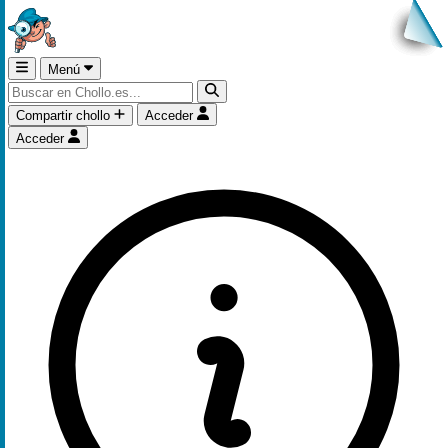
Menú
Compartir chollo
Acceder
Acceder