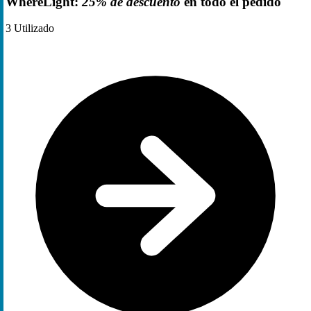
WhereLight:
25% de descuento
en todo el pedido
3
Utilizado