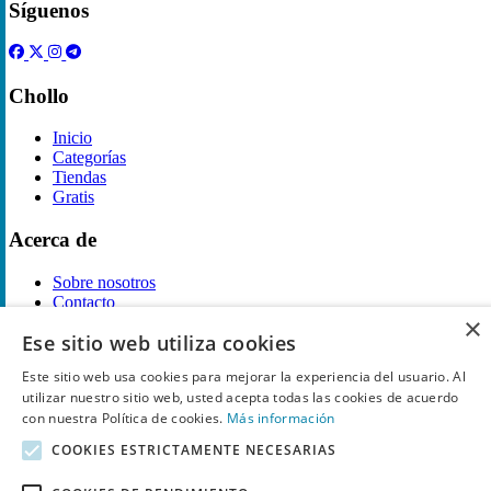
Síguenos
Chollo
Inicio
Categorías
Tiendas
Gratis
Acerca de
Sobre nosotros
Contacto
×
Reglas de publicación
Ese sitio web utiliza cookies
Información legal
Este sitio web usa cookies para mejorar la experiencia del usuario. Al
utilizar nuestro sitio web, usted acepta todas las cookies de acuerdo
Privacidad
con nuestra Política de cookies.
Más información
Declaración de cookies
Términos y condiciones
COOKIES ESTRICTAMENTE NECESARIAS
Descargo de Responsabilidad
Aviso y eliminación