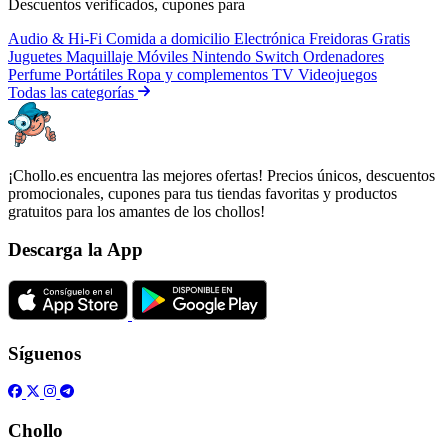
Descuentos verificados, cupones para
Audio & Hi-Fi
Comida a domicilio
Electrónica
Freidoras
Gratis
Juguetes
Maquillaje
Móviles
Nintendo Switch
Ordenadores
Perfume
Portátiles
Ropa y complementos
TV
Videojuegos
Todas las categorías
¡Chollo.es encuentra las mejores ofertas! Precios únicos, descuentos
promocionales, cupones para tus tiendas favoritas y productos
gratuitos para los amantes de los chollos!
Descarga la App
Síguenos
Chollo