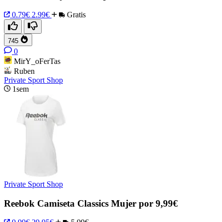
0.79€
2.99€
Gratis
745
0
MirY_oFerTas
Ruben
Private Sport Shop
1sem
Private Sport Shop
Reebok Camiseta Classics Mujer por 9,99€