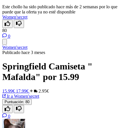
Este chollo ha sido publicado hace más de 2 semanas por lo que
puede que la oferta ya no esté disponible
Women'secret
80
0
Women'secret
Publicado hace 3 meses
Springfield Camiseta "
Mafalda" por 15.99
15.99€
17.99€
2.95€
Ir a Women'secret
Puntuación:
80
0