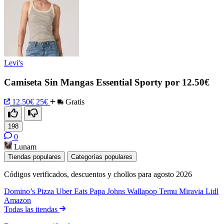
Levi's
Camiseta Sin Mangas Essential Sporty por 12.50€
12.50€
25€
Gratis
198
0
Lunam
Tiendas populares
Categorías populares
Códigos verificados, descuentos y chollos para agosto 2026
Domino’s Pizza
Uber Eats
Papa Johns
Wallapop
Temu
Miravia
Lidl
Amazon
Todas las tiendas