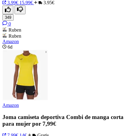
3.99€
15.99€
3.95€
349
0
Ruben
Ruben
Amazon
6d
Amazon
Joma camiseta deportiva Combi de manga corta
para mujer por 7,99€
7.99€
14€
Gratis