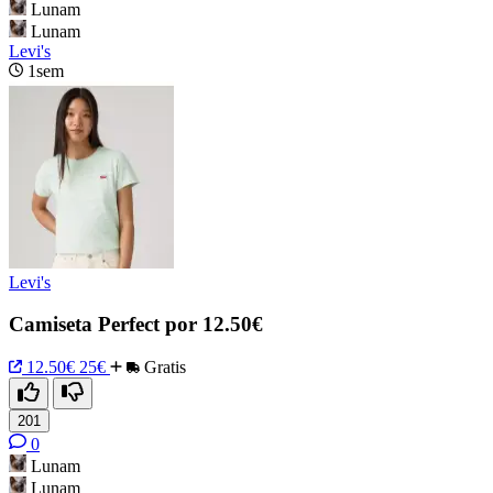
Lunam
Lunam
Levi's
1sem
Levi's
Camiseta Perfect por 12.50€
12.50€
25€
Gratis
201
0
Lunam
Lunam