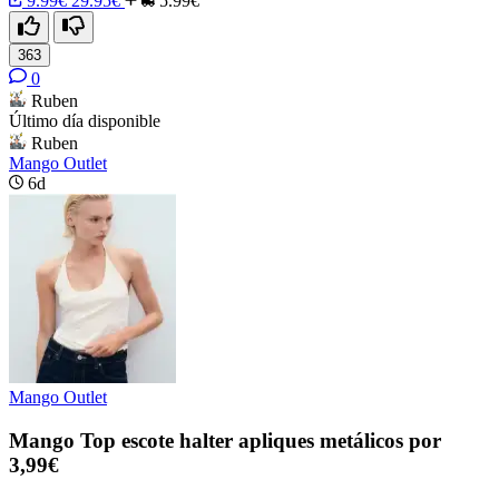
9.99€
29.95€
5.99€
363
0
Ruben
Último día disponible
Ruben
Mango Outlet
6d
Mango Outlet
Mango Top escote halter apliques metálicos por
3,99€