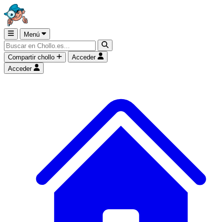
Menú
Compartir chollo
Acceder
Acceder