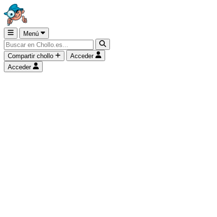
Menú
Compartir chollo
Acceder
Acceder