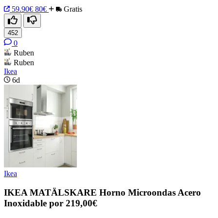
59.90€
80€
Gratis
452
0
Ruben
Ruben
Ikea
6d
Ikea
IKEA MATÄLSKARE Horno Microondas Acero
Inoxidable por 219,00€