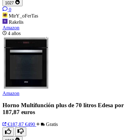
1027
0
MirY_oFerTas
Rakelis
Amazon
4 años
Amazon
Horno Multifunción plus de 70 litros Edesa por
187,87 euros
€187,87
€490
Gratis