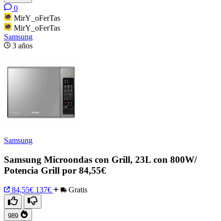
0
MirY_oFerTas
MirY_oFerTas
Samsung
3 años
Samsung
Samsung Microondas con Grill, 23L con 800W/
Potencia Grill por 84,55€
84,55€
137€
Gratis
989