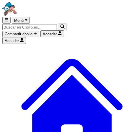
Menú
Compartir chollo
Acceder
Acceder