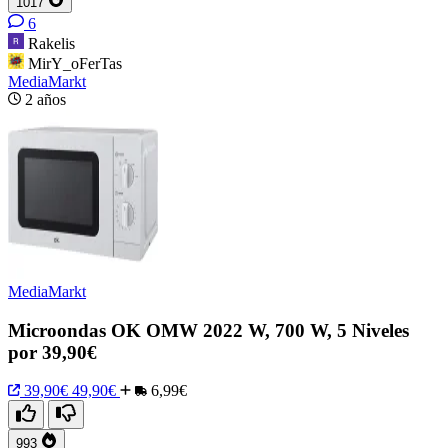
1017
6
Rakelis
MirY_oFerTas
MediaMarkt
2 años
MediaMarkt
Microondas OK OMW 2022 W, 700 W, 5 Niveles
por 39,90€
39,90€
49,90€
6,99€
993