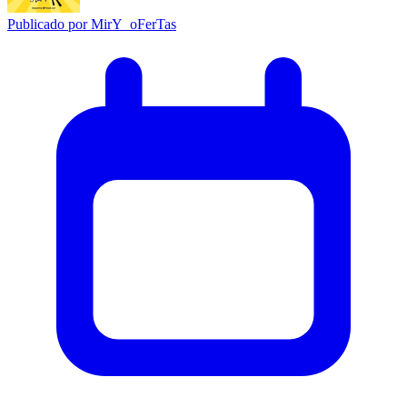
Publicado por
MirY_oFerTas