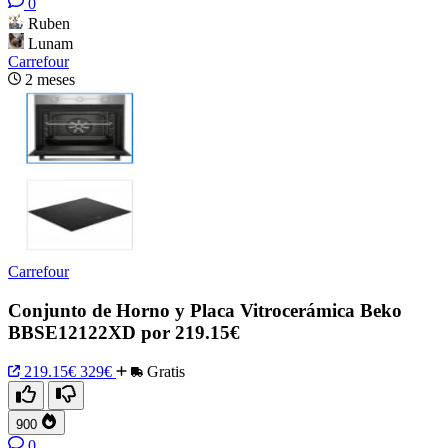
0
Ruben
Lunam
Carrefour
2 meses
Carrefour
Conjunto de Horno y Placa Vitrocerámica Beko
BBSE12122XD por 219.15€
219.15€
329€
Gratis
900
0