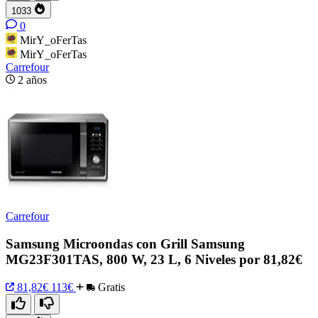
1033
0
MirY_oFerTas
MirY_oFerTas
Carrefour
2 años
Carrefour
Samsung Microondas con Grill Samsung
MG23F301TAS, 800 W, 23 L, 6 Niveles por 81,82€
81,82€
113€
Gratis