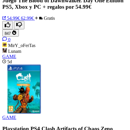
Juego The Blood of Dawnwalker. Day One Edition
PS5, Xbox y PC + regalos por 54.99€
54.99€
62.99€
Gratis
847
0
MirY_oFerTas
Lunam
GAME
5d
GAME
Playstation PS4 Clash Artifacts of Chaos Zeno