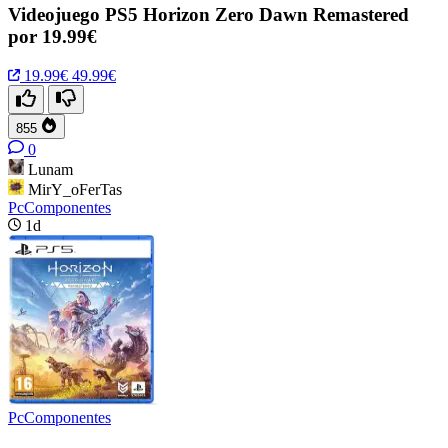
Videojuego PS5 Horizon Zero Dawn Remastered
por 19.99€
19.99€
49.99€
855
0
Lunam
MirY_oFerTas
PcComponentes
1d
PcComponentes