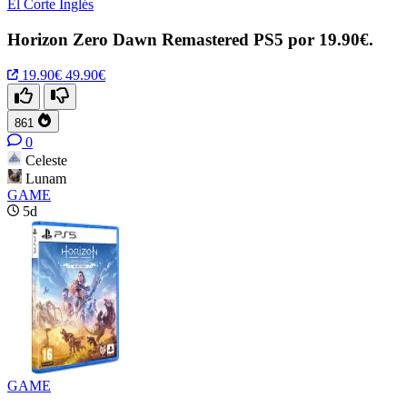
El Corte Inglés
Horizon Zero Dawn Remastered PS5 por 19.90€.
19.90€
49.90€
861
0
Celeste
Lunam
GAME
5d
GAME