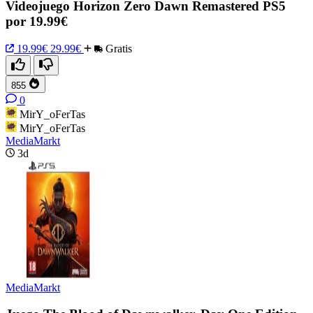
Videojuego Horizon Zero Dawn Remastered PS5
por 19.99€
19.99€
29.99€
Gratis
855
0
MirY_oFerTas
MirY_oFerTas
MediaMarkt
3d
MediaMarkt