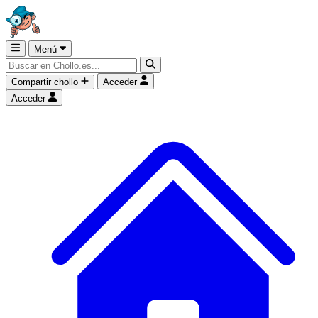
Menú
Compartir chollo
Acceder
Acceder