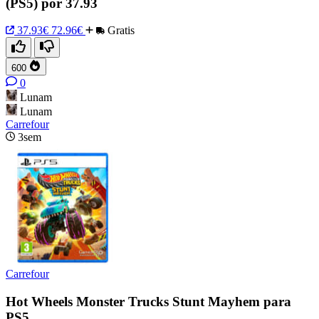
(PS5) por 37.93
37.93€
72.96€
Gratis
600
0
Lunam
Lunam
Carrefour
3sem
Carrefour
Hot Wheels Monster Trucks Stunt Mayhem para
PS5