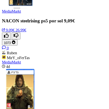
MediaMarkt
NACON steelrising ps5 por sol 9,09€
9.09€
26.99€
1073
0
Ruben
MirY_oFerTas
MediaMarkt
4d