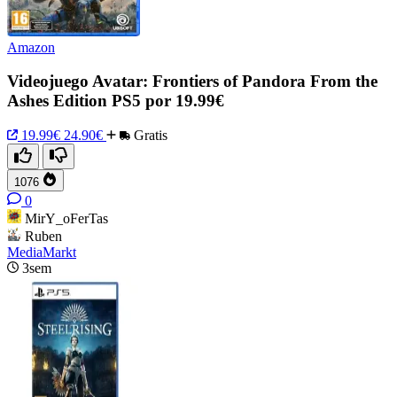
Amazon
Videojuego Avatar: Frontiers of Pandora From the
Ashes Edition PS5 por 19.99€
19.99€
24.90€
Gratis
1076
0
MirY_oFerTas
Ruben
MediaMarkt
3sem