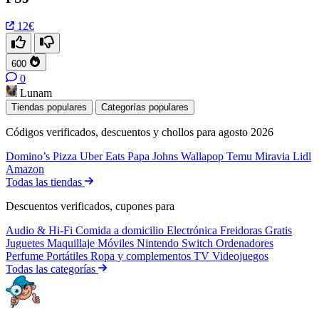
12€
600
0
Lunam
Tiendas populares
Categorías populares
Códigos verificados, descuentos y chollos para agosto 2026
Domino’s Pizza
Uber Eats
Papa Johns
Wallapop
Temu
Miravia
Lidl
Amazon
Todas las tiendas
Descuentos verificados, cupones para
Audio & Hi-Fi
Comida a domicilio
Electrónica
Freidoras
Gratis
Juguetes
Maquillaje
Móviles
Nintendo Switch
Ordenadores
Perfume
Portátiles
Ropa y complementos
TV
Videojuegos
Todas las categorías