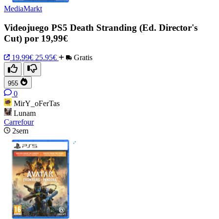
MediaMarkt
Videojuego PS5 Death Stranding (Ed. Director's
Cut) por 19,99€
19.99€
25.95€
Gratis
955
0
MirY_oFerTas
Lunam
Carrefour
2sem