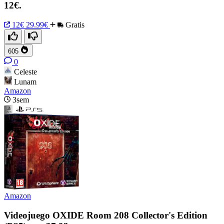
12€.
12€
29.99€
Gratis
605
0
Celeste
Lunam
Amazon
3sem
Amazon
Videojuego OXIDE Room 208 Collector's Edition