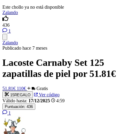
Este chollo ya no está disponible
Zalando
436
1
Zalando
Publicado hace 7 meses
Lacoste Carnaby Set 125
zapatillas de piel por 51.81€
51.81€
110€
Gratis
Ver código
15REGALO
Válido hasta:
17/12/2025
4:59
Puntuación:
436
1