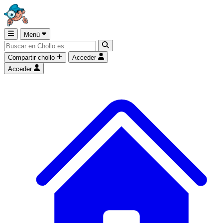
Menú
Compartir chollo
Acceder
Acceder