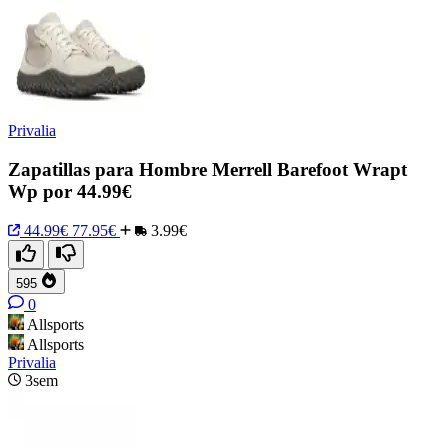
Privalia
Zapatillas para Hombre Merrell Barefoot Wrapt
Wp por 44.99€
44.99€
77.95€
3.99€
595
0
Allsports
Allsports
Privalia
3sem