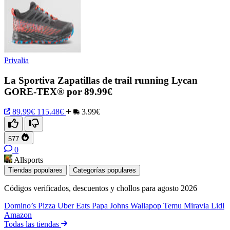
Privalia
La Sportiva Zapatillas de trail running Lycan
GORE-TEX® por 89.99€
89.99€
115.48€
3.99€
577
0
Allsports
Tiendas populares
Categorías populares
Códigos verificados, descuentos y chollos para agosto 2026
Domino’s Pizza
Uber Eats
Papa Johns
Wallapop
Temu
Miravia
Lidl
Amazon
Todas las tiendas