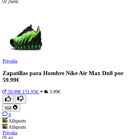
2sem
Privalia
Zapatillas para Hombre Nike Air Max Dn8 por
59.99€
59.99€
151.95€
3.99€
658
0
Allsports
Allsports
Privalia
4d