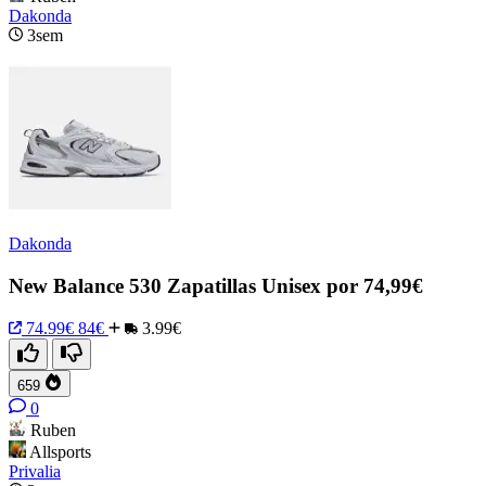
Dakonda
3sem
Dakonda
New Balance 530 Zapatillas Unisex por 74,99€
74.99€
84€
3.99€
659
0
Ruben
Allsports
Privalia