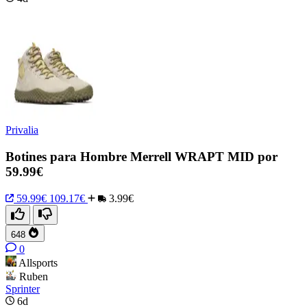
Privalia
Botines para Hombre Merrell WRAPT MID por
59.99€
59.99€
109.17€
3.99€
648
0
Allsports
Ruben
Sprinter
6d