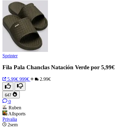
Sprinter
Fila Pala Chanclas Natación Verde por 5,99€
5.99€
999€
2.99€
647
0
Ruben
Allsports
Privalia
2sem