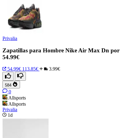
Privalia
Zapatillas para Hombre Nike Air Max Dn por
54.99€
54.99€
113.85€
3.99€
584
0
Allsports
Allsports
Privalia
1d