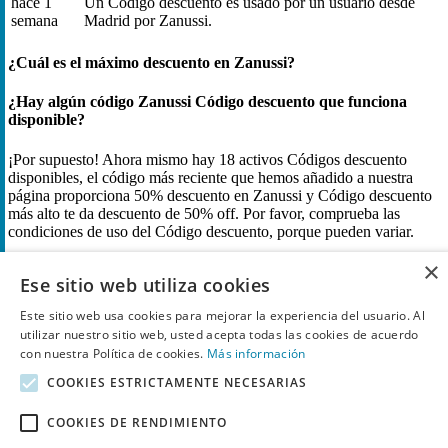
hace 1
Un Código descuento es usado por un usuario desde
semana
Madrid por Zanussi.
¿Cuál es el máximo descuento en Zanussi?
¿Hay algún código Zanussi Código descuento que funciona
disponible?
¡Por supuesto! Ahora mismo hay 18 activos Códigos descuento
disponibles, el código más reciente que hemos añadido a nuestra
página proporciona 50% descuento en Zanussi y Código descuento
más alto te da descuento de 50% off. Por favor, comprueba las
condiciones de uso del Código descuento, porque pueden variar.
×
¿Cómo obtienes el mayor descuento en Zanussi?
Ese sitio web utiliza cookies
Pulsa en "Muestra el código" en uno de los Códigos descuento en
Este sitio web usa cookies para mejorar la experiencia del usuario. Al
esta página y recibe hasta 50% de descuento en Zanussi.
utilizar nuestro sitio web, usted acepta todas las cookies de acuerdo
Comprueba por favor las condiciones, porque en algunos casos se
con nuestra Política de cookies.
Más información
aplican debido a estos altos descuentos.
COOKIES ESTRICTAMENTE NECESARIAS
¿Qué métodos de pago ofrece Zanussi?
COOKIES DE RENDIMIENTO
Descubre electrodomésticos Zanussi en outlet y rebajas o aplica