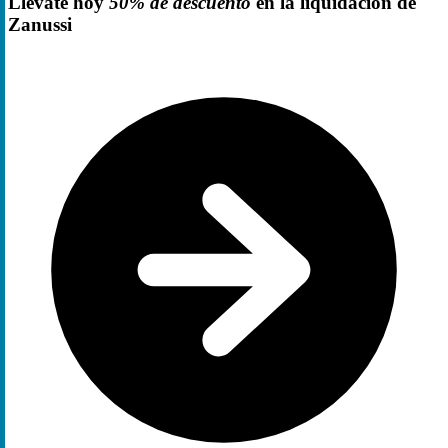
Llévate hoy
50% de descuento
en la liquidación de
Zanussi