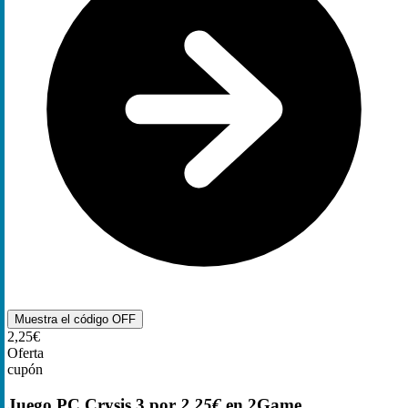
Muestra el código
OFF
2,25€
Oferta
cupón
Juego PC Crysis 3 por
2,25€
en 2Game