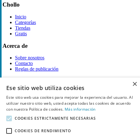
Chollo
Inicio
Categorías
Tiendas
Gratis
Acerca de
Sobre nosotros
Contacto
Reglas de publicación
Información legal
×
Ese sitio web utiliza cookies
Privacidad
Este sitio web usa cookies para mejorar la experiencia del usuario. Al
Declaración de cookies
utilizar nuestro sitio web, usted acepta todas las cookies de acuerdo
Términos y condiciones
con nuestra Política de cookies.
Más información
Descargo de Responsabilidad
Aviso y eliminación
COOKIES ESTRICTAMENTE NECESARIAS
Derechos de autor ©
Chollo
2026. Todos los derechos quedan
COOKIES DE RENDIMIENTO
reservados.