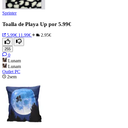
Sprinter
Toalla de Playa Up por 5.99€
5.99€
11.99€
2.95€
255
0
Lunam
Lunam
Outlet PC
2sem