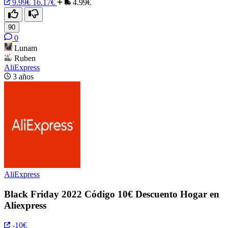
9.99€
16.17€
4.99€
90
0
Lunam
Ruben
AliExpress
3 años
AliExpress
Black Friday 2022 Código 10€ Descuento Hogar en
Aliexpress
-10€