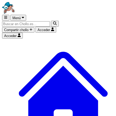
Menú
Compartir chollo
Acceder
Acceder