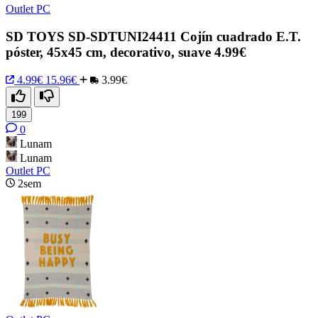
Outlet PC
SD TOYS SD-SDTUNI24411 Cojín cuadrado E.T.
póster, 45x45 cm, decorativo, suave 4.99€
4.99€
15.96€
3.99€
199
0
Lunam
Lunam
Outlet PC
2sem