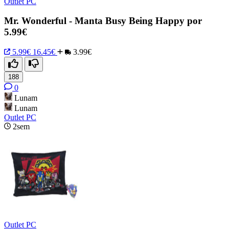
Outlet PC
Mr. Wonderful - Manta Busy Being Happy por
5.99€
5.99€
16.45€
3.99€
188
0
Lunam
Lunam
Outlet PC
2sem
Outlet PC