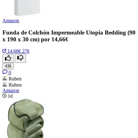
Amazon
Funda de Colchón Impermeable Utopia Bedding (90
x 190 x 30 cm) por 14,66€
14.66€
27€
436
0
Ruben
Ruben
Amazon
1d