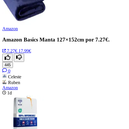
Amazon
Amazon Basics Manta 127×152cm por 7.27€.
7.27€
17.99€
445
0
Celeste
Ruben
Amazon
1d