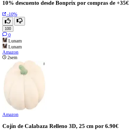
10% descuento desde Bonprix por compras de +35€
-10%
100
0
Lunam
Lunam
Amazon
2sem
Amazon
Cojín de Calabaza Relleno 3D, 25 cm por 6.90€