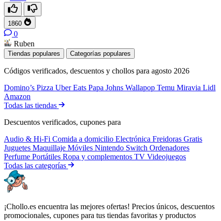
1860
0
Ruben
Tiendas populares
Categorías populares
Códigos verificados, descuentos y chollos para agosto 2026
Domino’s Pizza
Uber Eats
Papa Johns
Wallapop
Temu
Miravia
Lidl
Amazon
Todas las tiendas
Descuentos verificados, cupones para
Audio & Hi-Fi
Comida a domicilio
Electrónica
Freidoras
Gratis
Juguetes
Maquillaje
Móviles
Nintendo Switch
Ordenadores
Perfume
Portátiles
Ropa y complementos
TV
Videojuegos
Todas las categorías
¡Chollo.es encuentra las mejores ofertas! Precios únicos, descuentos
promocionales, cupones para tus tiendas favoritas y productos