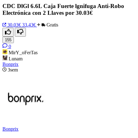
CDC DlGl 6.6L Caja Fuerte lgnifuga Anti-Robo
Electrónica con 2 Llaves por 30.03€
30.03€
33.43€
Gratis
155
0
MirY_oFerTas
Lunam
Bonprix
3sem
Bonprix