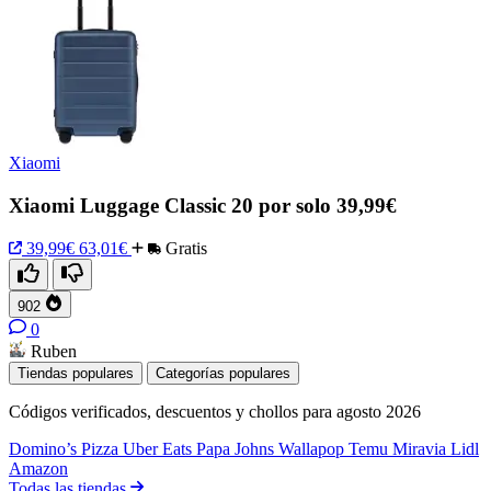
Xiaomi
Xiaomi Luggage Classic 20 por solo 39,99€
39,99€
63,01€
Gratis
902
0
Ruben
Tiendas populares
Categorías populares
Códigos verificados, descuentos y chollos para agosto 2026
Domino’s Pizza
Uber Eats
Papa Johns
Wallapop
Temu
Miravia
Lidl
Amazon
Todas las tiendas