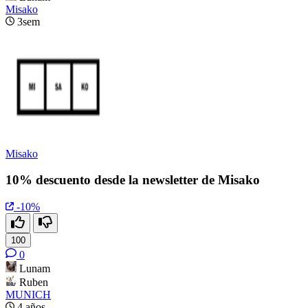
Misako
3sem
Misako
10% descuento desde la newsletter de Misako
-10%
100
0
Lunam
Ruben
MUNICH
4 años