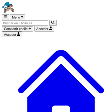
Menú
Compartir chollo
Acceder
Acceder