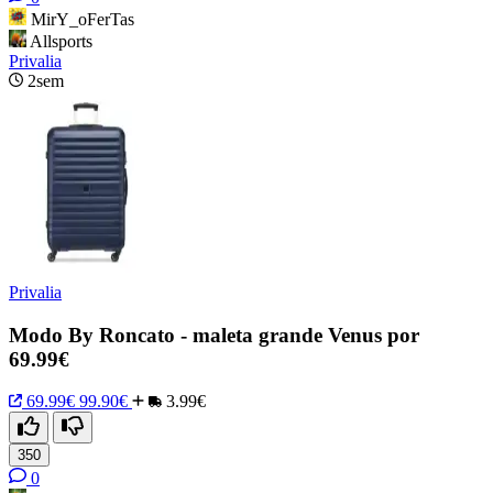
MirY_oFerTas
Allsports
Privalia
2sem
Privalia
Modo By Roncato - maleta grande Venus por
69.99€
69.99€
99.90€
3.99€
350
0