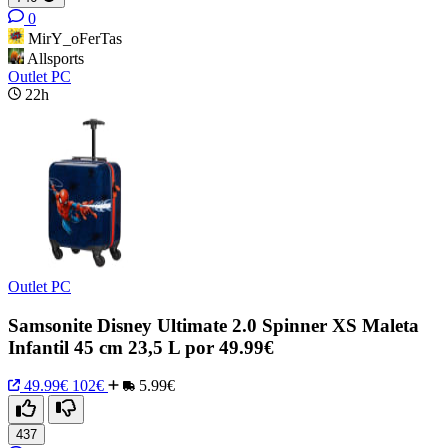
0
MirY_oFerTas
Allsports
Outlet PC
22h
Outlet PC
Samsonite Disney Ultimate 2.0 Spinner XS Maleta
Infantil 45 cm 23,5 L por 49.99€
49.99€
102€
5.99€
437