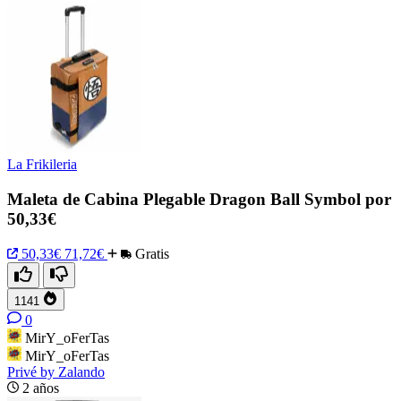
La Frikileria
Maleta de Cabina Plegable Dragon Ball Symbol por
50,33€
50,33€
71,72€
Gratis
1141
0
MirY_oFerTas
MirY_oFerTas
Privé by Zalando
2 años