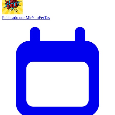
Publicado por
MirY_oFerTas