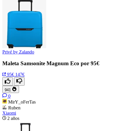
Privé by Zalando
Maleta Samsonite Magnum Eco por 95€
95€
147€
941
0
MirY_oFerTas
Ruben
Xiaomi
2 años