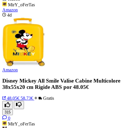
MirY_oFerTas
Amazon
4d
Amazon
Disney Mickey All Smile Valise Cabine Multicolore
38x55x20 cm Rigide ABS por 48.05€
48.05€
58.73€
Gratis
315
0
MirY_oFerTas