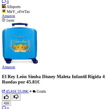
0
Allsports
MirY_oFerTas
Amazon
1sem
Amazon
El Rey León Simba Disney Maleta Infantil Rígida 4
Ruedas por 45.81€
45.81€
55.99€
Gratis
416
0