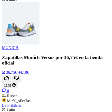
MUNICH
Zapatillas Munich Versus por 36,75€ en la tienda
oficial
36,75€
44,10€
1148
0
Ruben
MirY_oFerTas
La Frikileria
1 año