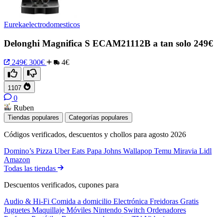
Eurekaelectrodomesticos
Delonghi Magnifica S ECAM21112B a tan solo 249€
249€
300€
4€
1107
0
Ruben
Tiendas populares
Categorías populares
Códigos verificados, descuentos y chollos para agosto 2026
Domino’s Pizza
Uber Eats
Papa Johns
Wallapop
Temu
Miravia
Lidl
Amazon
Todas las tiendas
Descuentos verificados, cupones para
Audio & Hi-Fi
Comida a domicilio
Electrónica
Freidoras
Gratis
Juguetes
Maquillaje
Móviles
Nintendo Switch
Ordenadores