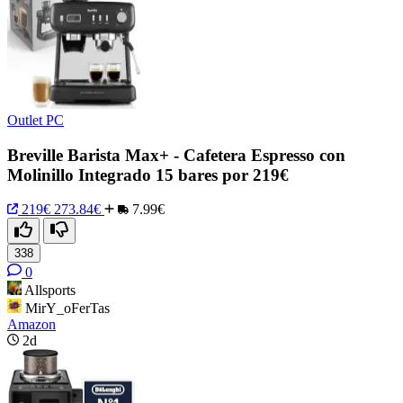
Outlet PC
Breville Barista Max+ - Cafetera Espresso con
Molinillo Integrado 15 bares por 219€
219€
273.84€
7.99€
338
0
Allsports
MirY_oFerTas
Amazon
2d