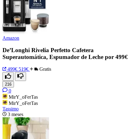
Amazon
De’Longhi Rivelia Perfetto Cafetera
Superautomática, Espumador de Leche por 499€
499€
519€
Gratis
216
0
MirY_oFerTas
MirY_oFerTas
Tassimo
3 meses