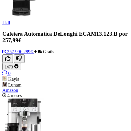
Lidl
Cafetera Automatica DeLonghi ECAM13.123.B por
257,99€
257,99€
289€
Gratis
1473
0
Kayla
Lunam
Amazon
4 meses