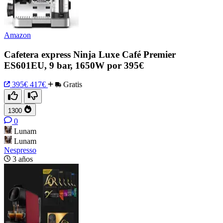
Amazon
Cafetera express Ninja Luxe Café Premier
ES601EU, 9 bar, 1650W por 395€
395€
417€
Gratis
1300
0
Lunam
Lunam
Nespresso
3 años