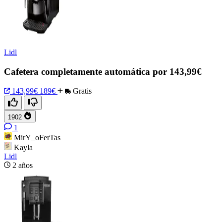
Lidl
Cafetera completamente automática por 143,99€
143,99€
189€
Gratis
1902
1
MirY_oFerTas
Kayla
Lidl
2 años