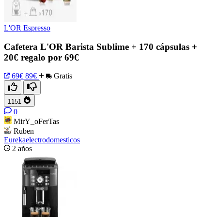
L'OR Espresso
Cafetera L'OR Barista Sublime + 170 cápsulas +
20€ regalo por 69€
69€
89€
Gratis
1151
0
MirY_oFerTas
Ruben
Eurekaelectrodomesticos
2 años