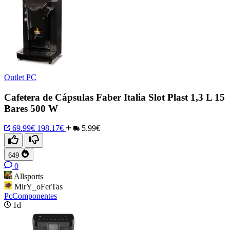
Outlet PC
Cafetera de Cápsulas Faber Italia Slot Plast 1,3 L 15
Bares 500 W
69.99€
198.17€
5.99€
649
0
Allsports
MirY_oFerTas
PcComponentes
1d