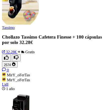
Tassimo
Chollazo Tassimo Cafetera Finesse + 100 cápsulas
por solo 32.28€
32.28€
Gratis
2574
0
MirY_oFerTas
MirY_oFerTas
Lidl
1 año