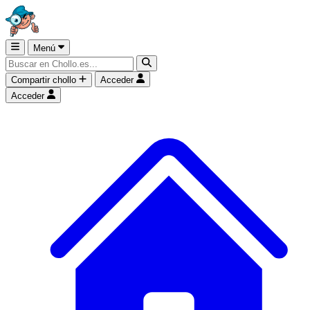
Menú
Compartir chollo
Acceder
Acceder