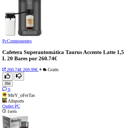
PcComponentes
Cafetera Superautomática Taurus Accento Latte 1,5
L 20 Bares por 260.74€
260.74€
269.99€
Gratis
356
0
MirY_oFerTas
Allsports
Outlet PC
1sem