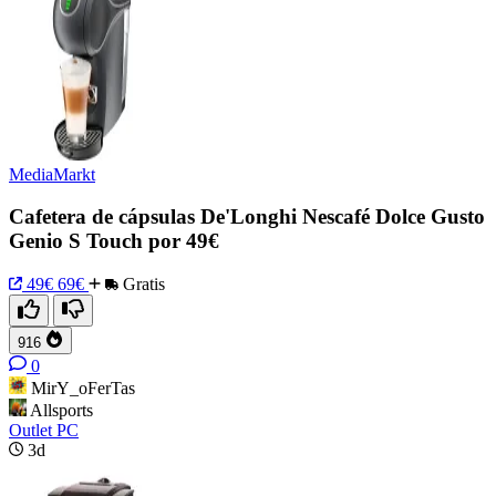
MediaMarkt
Cafetera de cápsulas De'Longhi Nescafé Dolce Gusto
Genio S Touch por 49€
49€
69€
Gratis
916
0
MirY_oFerTas
Allsports
Outlet PC
3d