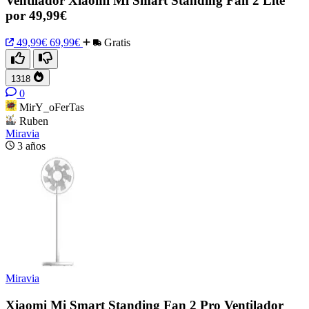
Ventilador Xiaomi Mi Smart Standing Fan 2 Lite
por 49,99€
49,99€
69,99€
Gratis
1318
0
MirY_oFerTas
Ruben
Miravia
3 años
Miravia
Xiaomi Mi Smart Standing Fan 2 Pro Ventilador