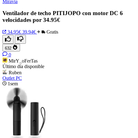
Miravia
Ventilador de techo PITIJOPO con motor DC 6
velocidades por 34.95€
34.95€
39.94€
Gratis
632
0
MirY_oFerTas
Último día disponible
Ruben
Outlet PC
1sem