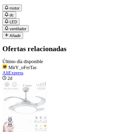
motor
dc
LED
ventilador
Añadir
Ofertas relacionadas
Último día disponible
MirY_oFerTas
AliExpress
2d