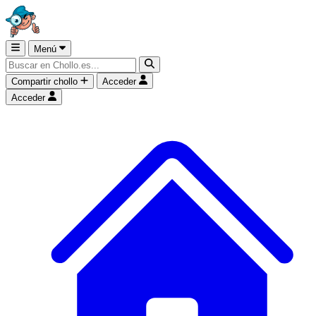
Menú
Compartir chollo
Acceder
Acceder