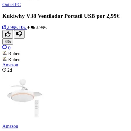
Outlet PC
Kukiwhy V38 Ventilador Portátil USB por 2,99€
2.99€
10€
3.99€
435
0
Ruben
Ruben
Amazon
2d
Amazon