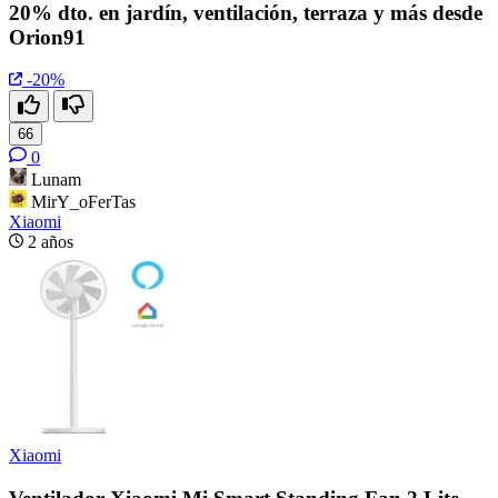
20% dto. en jardín, ventilación, terraza y más desde
Orion91
-20%
66
0
Lunam
MirY_oFerTas
Xiaomi
2 años
Xiaomi