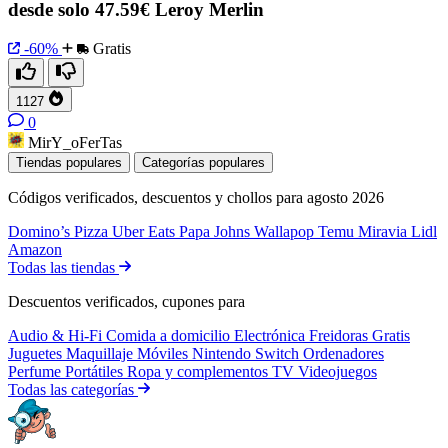
desde solo 47.59€ Leroy Merlin
-60%
Gratis
1127
0
MirY_oFerTas
Tiendas populares
Categorías populares
Códigos verificados, descuentos y chollos para agosto 2026
Domino’s Pizza
Uber Eats
Papa Johns
Wallapop
Temu
Miravia
Lidl
Amazon
Todas las tiendas
Descuentos verificados, cupones para
Audio & Hi-Fi
Comida a domicilio
Electrónica
Freidoras
Gratis
Juguetes
Maquillaje
Móviles
Nintendo Switch
Ordenadores
Perfume
Portátiles
Ropa y complementos
TV
Videojuegos
Todas las categorías