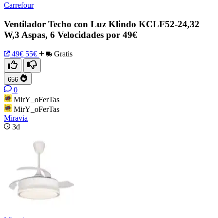
Carrefour
Ventilador Techo con Luz Klindo KCLF52-24,32
W,3 Aspas, 6 Velocidades por 49€
49€
55€
Gratis
656
0
MirY_oFerTas
MirY_oFerTas
Miravia
3d