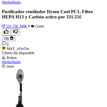
MediaMarkt
Purificador ventilador Dyson Cool PC1, Filtro
HEPA H13 y Carbón activo por 331.55€
331.55€
349€
Gratis
755
0
MirY_oFerTas
Último día disponible
Ruben
MediaMarkt
1sem