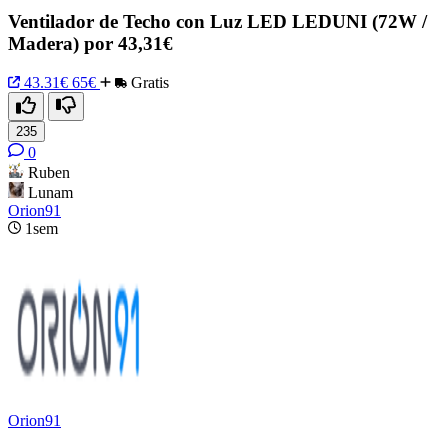
Ventilador de Techo con Luz LED LEDUNI (72W /
Madera) por 43,31€
43.31€
65€
Gratis
235
0
Ruben
Lunam
Orion91
1sem
Orion91