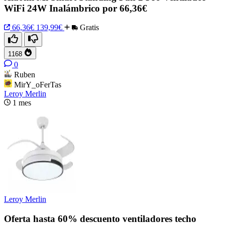
WiFi 24W Inalámbrico por 66,36€
66,36€
139,99€
Gratis
1168
0
Ruben
MirY_oFerTas
Leroy Merlin
1 mes
Leroy Merlin
Oferta hasta 60% descuento ventiladores techo