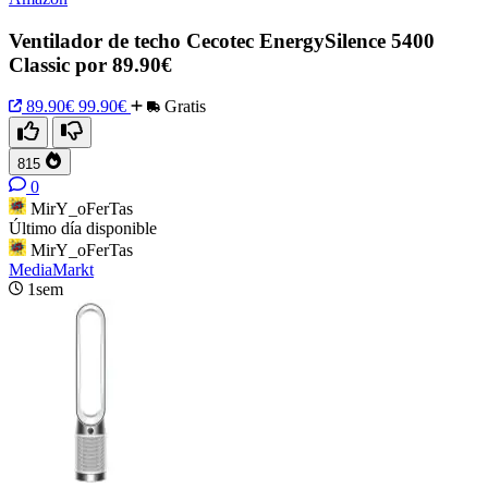
Ventilador de techo Cecotec EnergySilence 5400
Classic por 89.90€
89.90€
99.90€
Gratis
815
0
MirY_oFerTas
Último día disponible
MirY_oFerTas
MediaMarkt
1sem