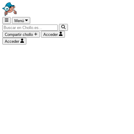
Menú
Compartir chollo
Acceder
Acceder