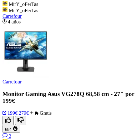
MirY_oFerTas
MirY_oFerTas
Carrefour
4 años
Carrefour
Monitor Gaming Asus VG278Q 68,58 cm - 27" por
199€
199€
279€
Gratis
694
2