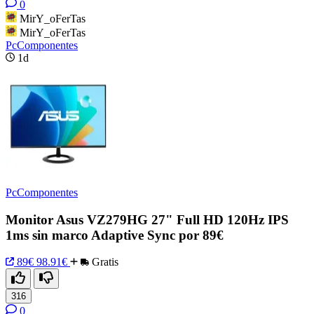
0
MirY_oFerTas
MirY_oFerTas
PcComponentes
1d
PcComponentes
Monitor Asus VZ279HG 27" Full HD 120Hz IPS
1ms sin marco Adaptive Sync por 89€
89€
98.91€
Gratis
316
0