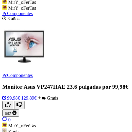
MirY_oFerTas
MirY_oFerTas
PcComponentes
3 años
PcComponentes
Monitor Asus VP247HAE 23.6 pulgadas por 99,98€
99,98€
129,89€
Gratis
682
0
MirY_oFerTas
Kayla