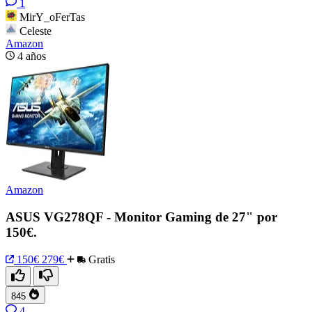
1
MirY_oFerTas
Celeste
Amazon
4 años
Amazon
ASUS VG278QF - Monitor Gaming de 27" por
150€.
150€
279€
Gratis
845
4