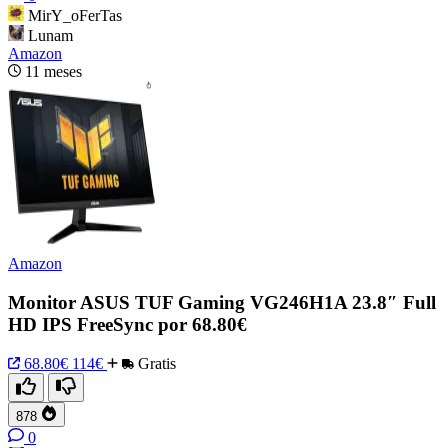
MirY_oFerTas
Lunam
Amazon
11 meses
Amazon
Monitor ASUS TUF Gaming VG246H1A 23.8″ Full
HD IPS FreeSync por 68.80€
68.80€
114€
Gratis
878
0