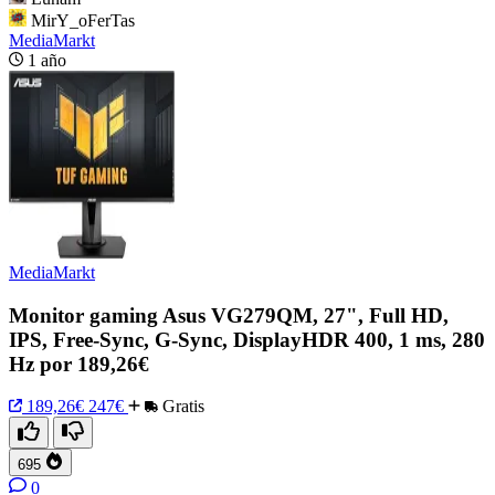
MirY_oFerTas
MediaMarkt
1 año
MediaMarkt
Monitor gaming Asus VG279QM, 27", Full HD,
IPS, Free-Sync, G-Sync, DisplayHDR 400, 1 ms, 280
Hz por 189,26€
189,26€
247€
Gratis
695
0