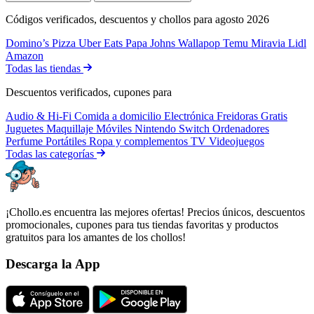
Códigos verificados, descuentos y chollos para agosto 2026
Domino’s Pizza
Uber Eats
Papa Johns
Wallapop
Temu
Miravia
Lidl
Amazon
Todas las tiendas
Descuentos verificados, cupones para
Audio & Hi-Fi
Comida a domicilio
Electrónica
Freidoras
Gratis
Juguetes
Maquillaje
Móviles
Nintendo Switch
Ordenadores
Perfume
Portátiles
Ropa y complementos
TV
Videojuegos
Todas las categorías
¡Chollo.es encuentra las mejores ofertas! Precios únicos, descuentos
promocionales, cupones para tus tiendas favoritas y productos
gratuitos para los amantes de los chollos!
Descarga la App