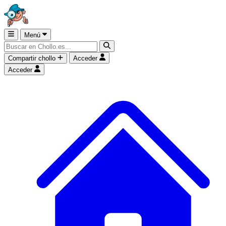
Menú
Compartir chollo
Acceder
Acceder