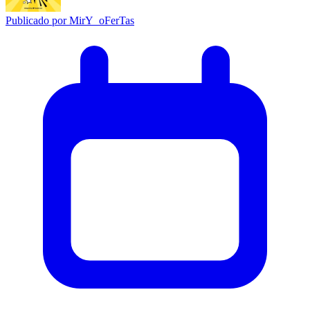
Publicado por
MirY_oFerTas