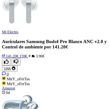
Mi Electro
Auriculares Samsung Buds4 Pro Blanco ANC v2.0 y
Control de ambiente por 141.20€
141.20€
159€
3.90€
1255
0
MirY_oFerTas
MirY_oFerTas
Amazon
6d