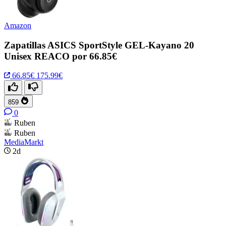
Amazon
Zapatillas ASICS SportStyle GEL-Kayano 20
Unisex REACO por 66.85€
66.85€
175.99€
859
0
Ruben
Ruben
MediaMarkt
2d