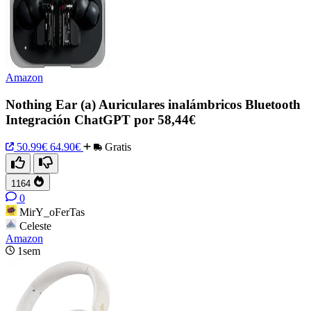
Amazon
Nothing Ear (a) Auriculares inalámbricos Bluetooth
Integración ChatGPT por 58,44€
50.99€
64.90€
Gratis
1164
0
MirY_oFerTas
Celeste
Amazon
1sem