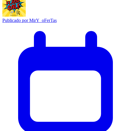
Publicado por
MirY_oFerTas