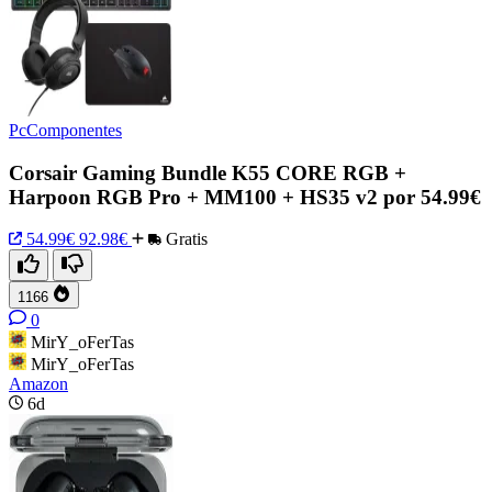
PcComponentes
Corsair Gaming Bundle K55 CORE RGB +
Harpoon RGB Pro + MM100 + HS35 v2 por 54.99€
54.99€
92.98€
Gratis
1166
0
MirY_oFerTas
MirY_oFerTas
Amazon
6d