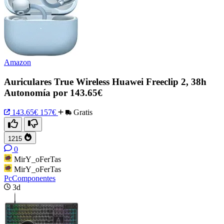
Amazon
Auriculares True Wireless Huawei Freeclip 2, 38h
Autonomía por 143.65€
143.65€
157€
Gratis
1215
0
MirY_oFerTas
MirY_oFerTas
PcComponentes
3d