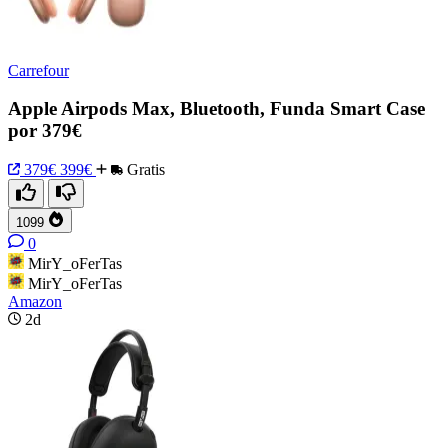
Carrefour
Apple Airpods Max, Bluetooth, Funda Smart Case
por 379€
379€
399€
Gratis
1099
0
MirY_oFerTas
MirY_oFerTas
Amazon
2d