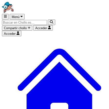
Menú
Compartir chollo
Acceder
Acceder