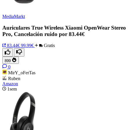
MediaMarkt
Auriculares True Wireless Xiaomi OpenWear Stereo
Pro, Cancelación ruido por 83.44€
83.44€
99.99€
Gratis
899
0
MirY_oFerTas
Ruben
Amazon
1sem