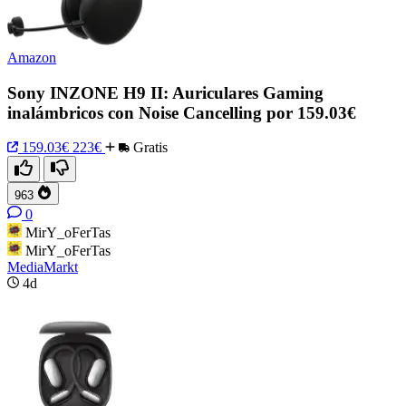
Amazon
Sony INZONE H9 II: Auriculares Gaming
inalámbricos con Noise Cancelling por 159.03€
159.03€
223€
Gratis
963
0
MirY_oFerTas
MirY_oFerTas
MediaMarkt
4d