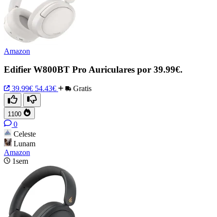
Amazon
Edifier W800BT Pro Auriculares por 39.99€.
39.99€
54.43€
Gratis
1100
0
Celeste
Lunam
Amazon
1sem