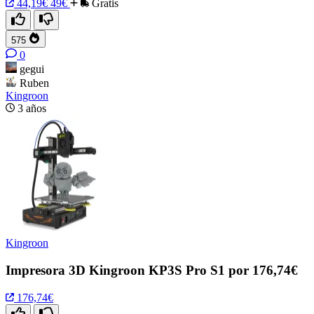
44,19€
49€
Gratis
575
0
gegui
Ruben
Kingroon
3 años
Kingroon
Impresora 3D Kingroon KP3S Pro S1 por 176,74€
176,74€