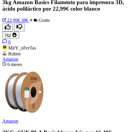
3kg Amazon Basics Filamento para impresora 3D,
ácido poliláctico por 22,99€ color blanco
22,99€
38€
Gratis
752
0
MirY_oFerTas
Ruben
Amazon
6 meses
Amazon