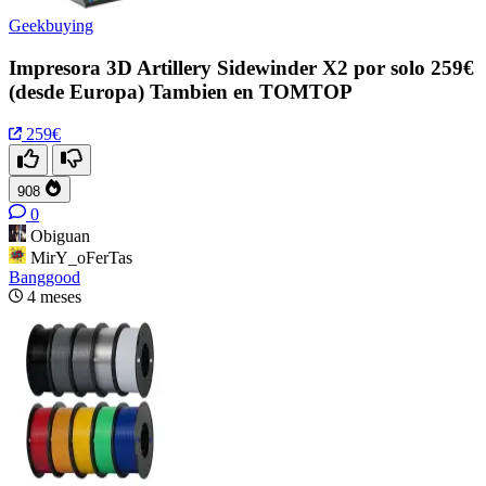
Geekbuying
Impresora 3D Artillery Sidewinder X2 por solo 259€
(desde Europa) Tambien en TOMTOP
259€
908
0
Obiguan
MirY_oFerTas
Banggood
4 meses