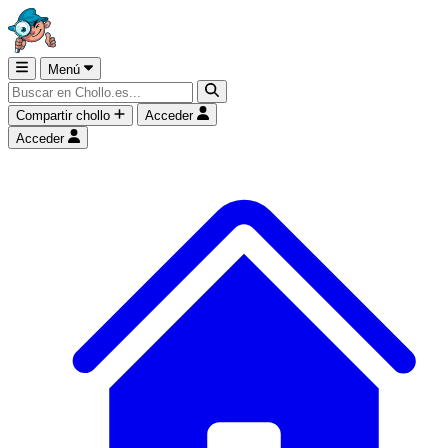
Menú
Compartir chollo
Acceder
Acceder