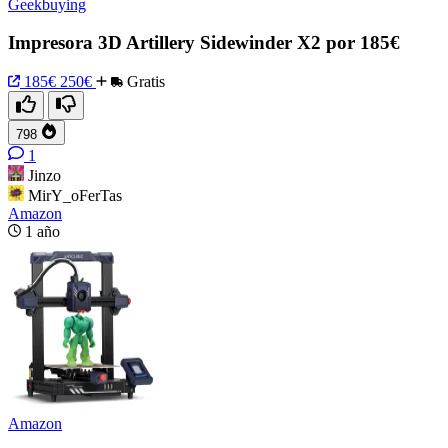
Geekbuying
Impresora 3D Artillery Sidewinder X2 por 185€
185€
250€
Gratis
798
1
Jinzo
MirY_oFerTas
Amazon
1 año
Amazon