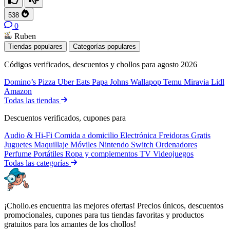
538
0
Ruben
Tiendas populares
Categorías populares
Códigos verificados, descuentos y chollos para agosto 2026
Domino’s Pizza
Uber Eats
Papa Johns
Wallapop
Temu
Miravia
Lidl
Amazon
Todas las tiendas
Descuentos verificados, cupones para
Audio & Hi-Fi
Comida a domicilio
Electrónica
Freidoras
Gratis
Juguetes
Maquillaje
Móviles
Nintendo Switch
Ordenadores
Perfume
Portátiles
Ropa y complementos
TV
Videojuegos
Todas las categorías
¡Chollo.es encuentra las mejores ofertas! Precios únicos, descuentos
promocionales, cupones para tus tiendas favoritas y productos
gratuitos para los amantes de los chollos!