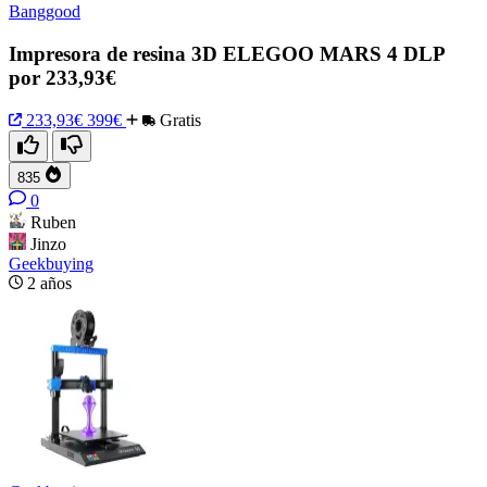
Banggood
Impresora de resina 3D ELEGOO MARS 4 DLP
por 233,93€
233,93€
399€
Gratis
835
0
Ruben
Jinzo
Geekbuying
2 años