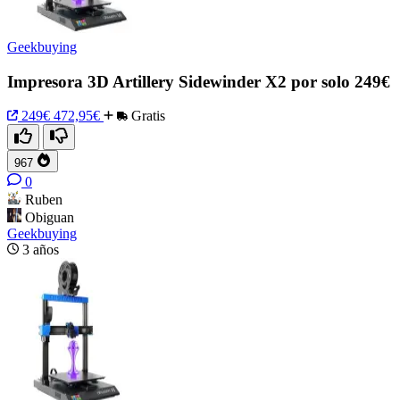
Geekbuying
Impresora 3D Artillery Sidewinder X2 por solo 249€
249€
472,95€
Gratis
967
0
Ruben
Obiguan
Geekbuying
3 años