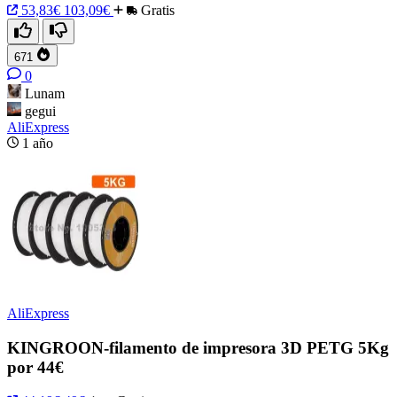
53,83€
103,09€
Gratis
671
0
Lunam
gegui
AliExpress
1 año
AliExpress
KINGROON-filamento de impresora 3D PETG 5Kg
por 44€