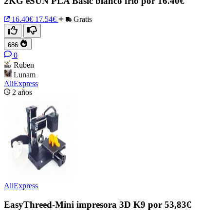
2KG eSUN PLA Basic blanco frío por 16.40€
16.40€
17.54€
Gratis
686
0
Ruben
Lunam
AliExpress
2 años
AliExpress
EasyThreed-Mini impresora 3D K9 por 53,83€