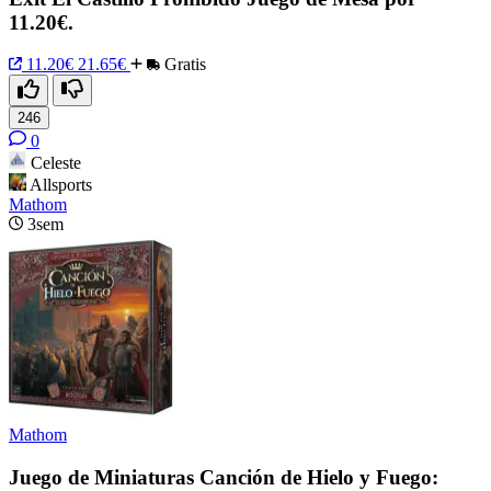
11.20€.
11.20€
21.65€
Gratis
246
0
Celeste
Allsports
Mathom
3sem
Mathom
Juego de Miniaturas Canción de Hielo y Fuego: