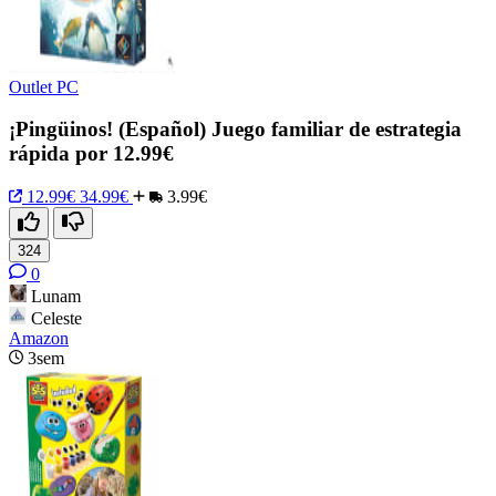
Outlet PC
¡Pingüinos! (Español) Juego familiar de estrategia
rápida por 12.99€
12.99€
34.99€
3.99€
324
0
Lunam
Celeste
Amazon
3sem