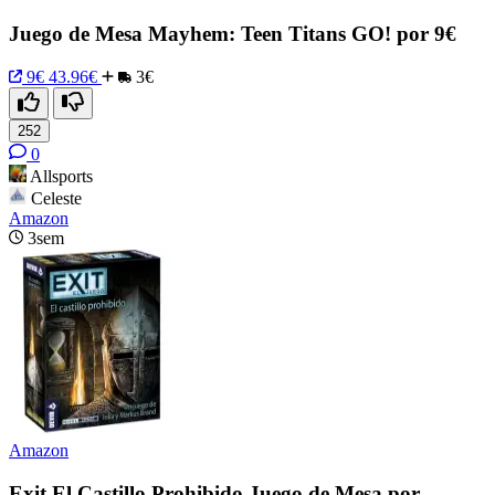
Juego de Mesa Mayhem: Teen Titans GO! por 9€
9€
43.96€
3€
252
0
Allsports
Celeste
Amazon
3sem
Amazon
Exit El Castillo Prohibido Juego de Mesa por