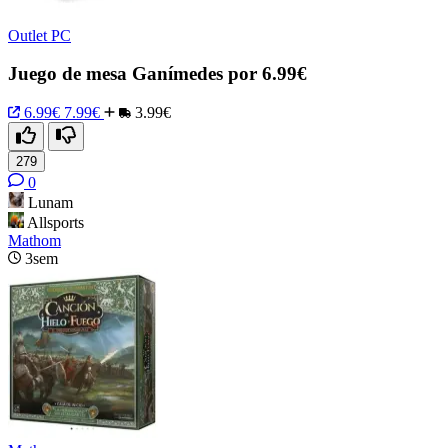
Outlet PC
Juego de mesa Ganímedes por 6.99€
6.99€
7.99€
3.99€
279
0
Lunam
Allsports
Mathom
3sem