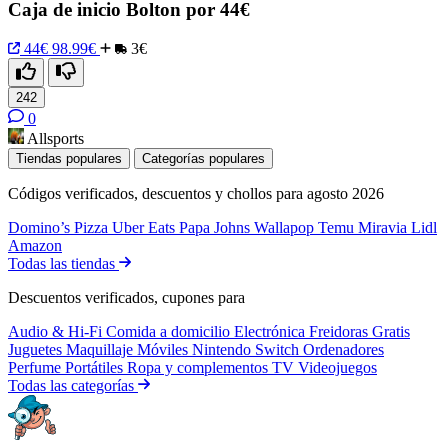
Caja de inicio Bolton por 44€
44€
98.99€
3€
242
0
Allsports
Tiendas populares
Categorías populares
Códigos verificados, descuentos y chollos para agosto 2026
Domino’s Pizza
Uber Eats
Papa Johns
Wallapop
Temu
Miravia
Lidl
Amazon
Todas las tiendas
Descuentos verificados, cupones para
Audio & Hi-Fi
Comida a domicilio
Electrónica
Freidoras
Gratis
Juguetes
Maquillaje
Móviles
Nintendo Switch
Ordenadores
Perfume
Portátiles
Ropa y complementos
TV
Videojuegos
Todas las categorías