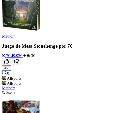
Mathom
Juego de Mesa Stonehenge por 7€
7€
49.95€
3€
359
0
Allsports
Allsports
Mathom
3sem