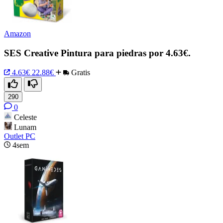
Amazon
SES Creative Pintura para piedras por 4.63€.
4.63€
22.88€
Gratis
290
0
Celeste
Lunam
Outlet PC
4sem