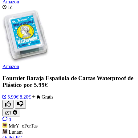
Amazon
1d
Amazon
Fournier Baraja Española de Cartas Waterproof de
Plástico por 5.99€
5.99€
8.20€
Gratis
657
0
MirY_oFerTas
Lunam
Outlet PC