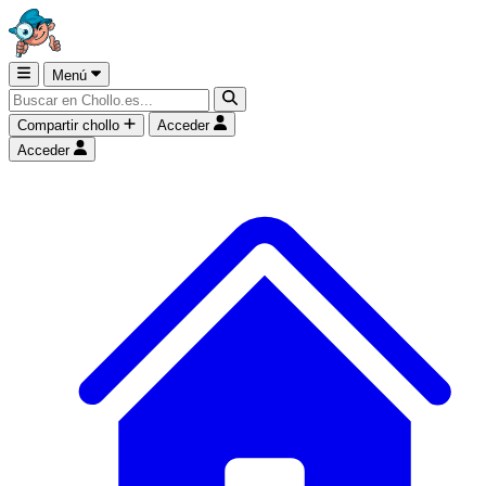
Menú
Compartir chollo
Acceder
Acceder