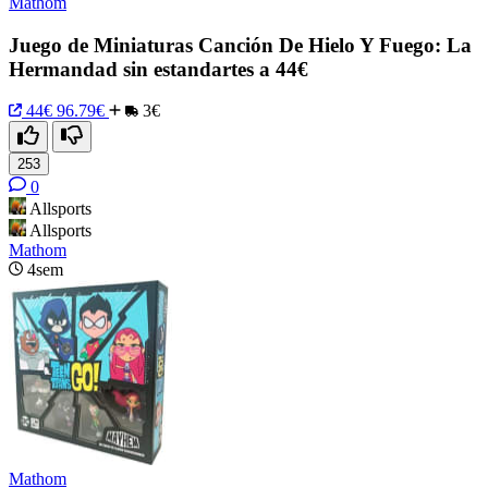
Mathom
Juego de Miniaturas Canción De Hielo Y Fuego: La
Hermandad sin estandartes a 44€
44€
96.79€
3€
253
0
Allsports
Allsports
Mathom
4sem
Mathom