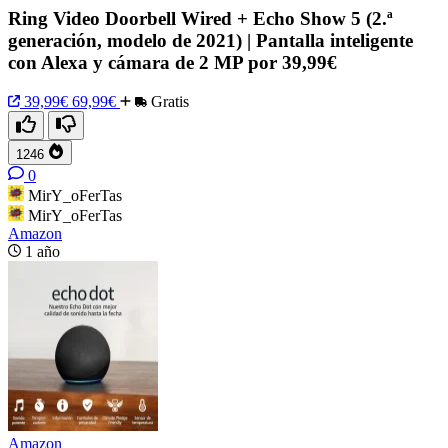
Ring Video Doorbell Wired + Echo Show 5 (2.ª
generación, modelo de 2021) | Pantalla inteligente
con Alexa y cámara de 2 MP por 39,99€
39,99€
69,99€
Gratis
1246
0
MirY_oFerTas
MirY_oFerTas
Amazon
1 año
Amazon