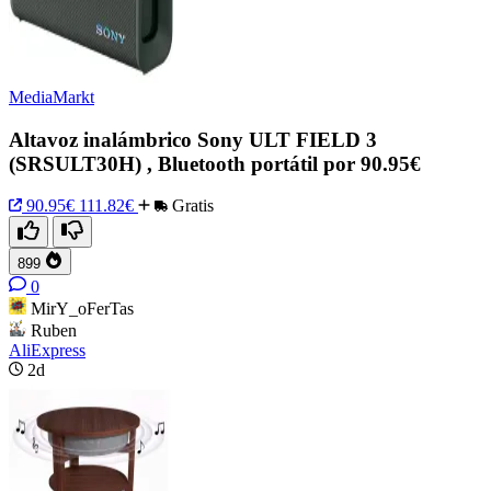
MediaMarkt
Altavoz inalámbrico Sony ULT FIELD 3
(SRSULT30H) , Bluetooth portátil por 90.95€
90.95€
111.82€
Gratis
899
0
MirY_oFerTas
Ruben
AliExpress
2d