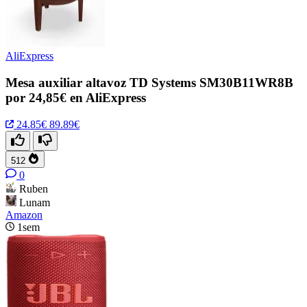
AliExpress
Mesa auxiliar altavoz TD Systems SM30B11WR8B
por 24,85€ en AliExpress
24.85€
89.89€
512
0
Ruben
Lunam
Amazon
1sem