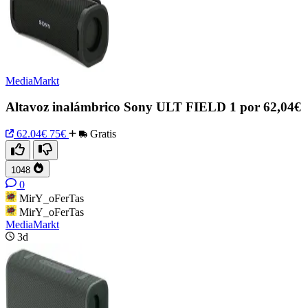
MediaMarkt
Altavoz inalámbrico Sony ULT FIELD 1 por 62,04€
62.04€
75€
Gratis
1048
0
MirY_oFerTas
MirY_oFerTas
MediaMarkt
3d