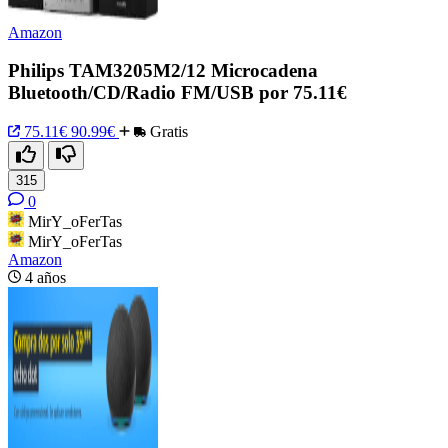
Amazon
Philips TAM3205M2/12 Microcadena
Bluetooth/CD/Radio FM/USB por 75.11€
75.11€
90.99€
Gratis
315
0
MirY_oFerTas
MirY_oFerTas
Amazon
4 años