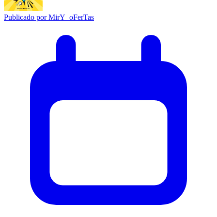
Publicado por
MirY_oFerTas