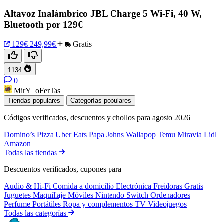
Altavoz Inalámbrico JBL Charge 5 Wi-Fi, 40 W,
Bluetooth por 129€
129€
249,99€
Gratis
1134
0
MirY_oFerTas
Tiendas populares
Categorías populares
Códigos verificados, descuentos y chollos para agosto 2026
Domino’s Pizza
Uber Eats
Papa Johns
Wallapop
Temu
Miravia
Lidl
Amazon
Todas las tiendas
Descuentos verificados, cupones para
Audio & Hi-Fi
Comida a domicilio
Electrónica
Freidoras
Gratis
Juguetes
Maquillaje
Móviles
Nintendo Switch
Ordenadores
Perfume
Portátiles
Ropa y complementos
TV
Videojuegos
Todas las categorías