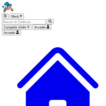
Menú
Compartir chollo
Acceder
Acceder