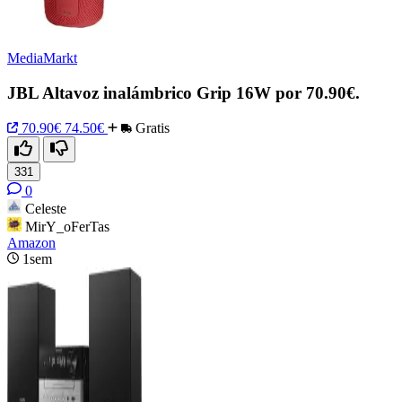
MediaMarkt
JBL Altavoz inalámbrico Grip 16W por 70.90€.
70.90€
74.50€
Gratis
331
0
Celeste
MirY_oFerTas
Amazon
1sem