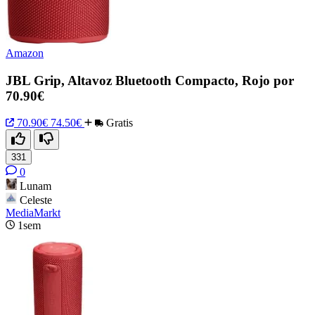
Amazon
JBL Grip, Altavoz Bluetooth Compacto, Rojo por
70.90€
70.90€
74.50€
Gratis
331
0
Lunam
Celeste
MediaMarkt
1sem