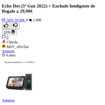
Echo Dot (5ª Gen 2022) + Enchufe Inteligente de
Regalo a 29,90€
-50%
59,90€
1,99€
1276
0
Chirola
MirY_oFerTas
Amazon
4 años
Amazon