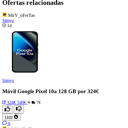
Ofertas relacionadas
MirY_oFerTas
Simyo
1d
Simyo
Móvil Google Pixel 10a 128 GB por 324€
324€
549€
7€
1102
0