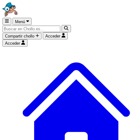
Menú
Compartir chollo
Acceder
Acceder