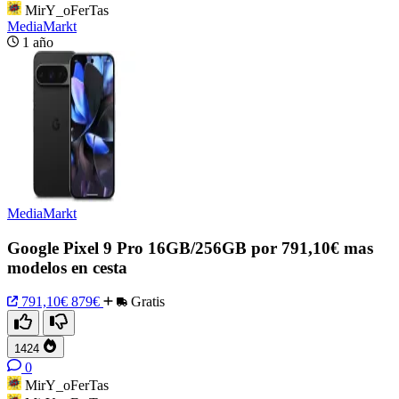
MirY_oFerTas
MediaMarkt
1 año
MediaMarkt
Google Pixel 9 Pro 16GB/256GB por 791,10€ mas
modelos en cesta
791,10€
879€
Gratis
1424
0
MirY_oFerTas