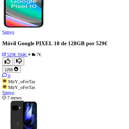
Simyo
Móvil Google PIXEL 10 de 128GB por 529€
529€
594€
7€
1258
0
MirY_oFerTas
MirY_oFerTas
Simyo
7 meses