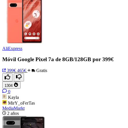
AliExpress
Móvil Google Pixel 7a de 8GB/128GB por 399€
399€
465€
Gratis
1304
0
Kayla
MirY_oFerTas
MediaMarkt
2 años