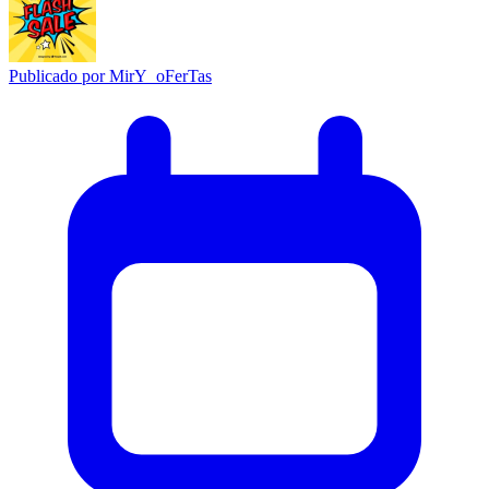
Publicado por
MirY_oFerTas