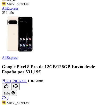
MirY_oFerTas
AliExpress
1 año
AliExpress
Google Pixel 8 Pro de 12GB/128GB Envío desde
España por 531,19€
531,19€
609€
Gratis
1559
0
MirY_oFerTas