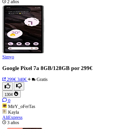
2 años
Simyo
Google Pixel 7a 8GB/128GB por 299€
299€
340€
Gratis
1304
0
MirY_oFerTas
Kayla
AliExpress
3 años