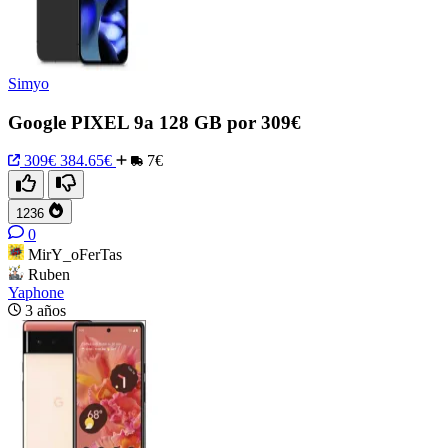
Simyo
Google PIXEL 9a 128 GB por 309€
309€
384.65€
7€
1236
0
MirY_oFerTas
Ruben
Yaphone
3 años