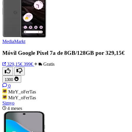
MediaMarkt
Móvil Google Pixel 7a de 8GB/128GB por 329,15€
329,15€
399€
Gratis
1300
0
MirY_oFerTas
MirY_oFerTas
Simyo
4 meses