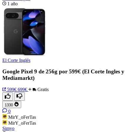
1 año
El Corte Inglés
Google Pixel 9 de 256g por 599€ (El Corte Ingles y
Mediamarkt)
599€
699€
Gratis
1330
0
MirY_oFerTas
MirY_oFerTas
Simyo