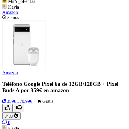
MirY_oFerTas
Kayla
Amazon
3 años
Amazon
Teléfono Google Pixel 6a de 12GB/128GB + Pixel
Buds A por 359€ en amazon
359€
370,99€
Gratis
3438
0
Kayla